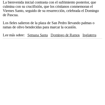
La bienvenida inicial contrasta con el sufrimiento posterior, que
culmina con su crucifixión, que los cristianos conmemoran el
Viernes Santo, seguido de su resurrección, celebrada el Domingo
de Pascua.
Los fieles salieron de la plaza de San Pedro llevando palmas o
ramas de olivo bendecidas para marcar la ocasión.
Lee más sobre
Semana Santa
Domingo de Ramos
Inglaterra
Roma
Sudán
Líbano
Jerusalén
Sudán del Sur
Ucrania
Myanmar