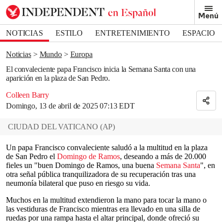
Removed from bookmarks
Menú
Close popover
Bookmark popover
NOTICIAS
ESTILO
ENTRETENIMIENTO
ESPACIO
DEPORTES
Noticias
Mundo
Europa
El convaleciente papa Francisco inicia la Semana Santa con una
aparición en la plaza de San Pedro.
Colleen Barry
Domingo, 13 de abril de 2025 07:13 EDT
CIUDAD DEL VATICANO
(
AP
)
Un papa Francisco convaleciente saludó a la multitud en la plaza
de San Pedro el
Domingo de Ramos
, deseando a más de 20.000
fieles un "buen Domingo de Ramos, una buena
Semana Santa
", en
otra señal pública tranquilizadora de su recuperación tras una
neumonía bilateral que puso en riesgo su vida.
Muchos en la multitud extendieron la mano para tocar la mano o
las vestiduras de Francisco mientras era llevado en una silla de
ruedas por una rampa hasta el altar principal, donde ofreció su