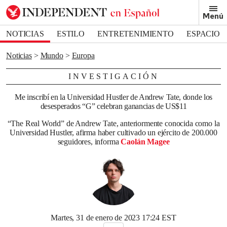
Removed from bookmarks
Menú
Close popover
Bookmark popover
NOTICIAS
ESTILO
ENTRETENIMIENTO
ESPACIO
DEPORTES
Noticias
Mundo
Europa
INVESTIGACIÓN
Me inscribí en la Universidad Hustler de Andrew Tate, donde los
desesperados “G” celebran ganancias de US$11
“The Real World” de Andrew Tate, anteriormente conocida como la
Universidad Hustler, afirma haber cultivado un ejército de 200.000
seguidores, informa
Caolán Magee
Martes, 31 de enero de 2023 17:24 EST