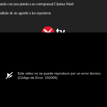
do con una pistola a su corresponsal Clarissa Ward
alibán de no agredir a los reporteros
T
alibanes a sus periodistas.
o tenso en el que un militante talibán se enfrentó a su
les de
Kabul
.
larissa Ward, informó que los
talibanes
estaban dispuestos a
de campo de la cadena antes de que un compañero talibán
Este video no se puede reproducir por un error técnico.
(Código de Error: 102006)
mbatiente talibán enojado”, informó Ward, y agregó que