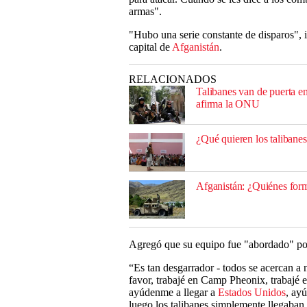
armas".
"Hubo una serie constante de disparos", i
capital de
Afganistán
.
RELACIONADOS
Talibanes van de puerta e
afirma la ONU
¿Qué quieren los talibane
Afganistán: ¿Quiénes form
Agregó que su equipo fue "abordado" por 
“Es tan desgarrador - todos se acercan a 
favor, trabajé en Camp Pheonix, trabajé 
ayúdenme a llegar a
Estados Unidos
, ayú
luego los talibanes simplemente llegaba