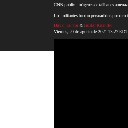
CNN publica imágenes de talibanes amenazan
Los militantes fueron persuadidos por otro t
David Taintor
&
Gustaf Kilander
Viernes, 20 de agosto de 2021 13:27 ED
CNN publica imágenes de las amenazas de t
Read in English
CNN
ha publicado imágenes de un moment
periodistas que informaban desde las cal
La corresponsal internacional en jefe, C
"azotar con una pistola" a un productor 
interviniera y evitara un ataque.
“Rápidamente somos abordados por un co
era una “situación muy peligrosa”.