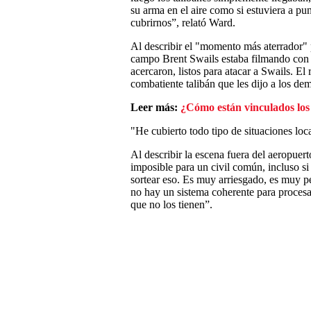
su arma en el aire como si estuviera a pu
cubrirnos”, relató Ward.
Al describir el "momento más aterrador"
campo Brent Swails estaba filmando con 
acercaron, listos para atacar a Swails. E
combatiente talibán que les dijo a los dem
Leer más:
¿Cómo están vinculados los
"He cubierto todo tipo de situaciones loc
Al describir la escena fuera del aeropuer
imposible para un civil común, incluso s
sortear eso. Es muy arriesgado, es muy p
no hay un sistema coherente para procesar
que no los tienen”.