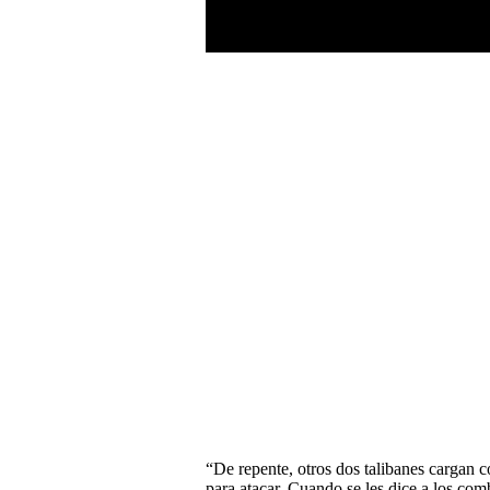
“De repente, otros dos talibanes cargan co
para atacar. Cuando se les dice a los com