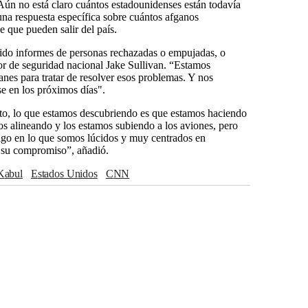
Aún no está claro cuántos estadounidenses están todavía
na respuesta específica sobre cuántos afganos
e que pueden salir del país.
ido informes de personas rechazadas o empujadas, o
sor de seguridad nacional Jake Sullivan. “Estamos
anes para tratar de resolver esos problemas. Y nos
se en los próximos días".
to, lo que estamos descubriendo es que estamos haciendo
mos alineando y los estamos subiendo a los aviones, pero
algo en lo que somos lúcidos y muy centrados en
r su compromiso”, añadió.
Kabul
Estados Unidos
CNN