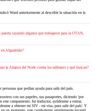
ndicó Ward anteriormente al describir la situación en la
n puerta cazando afganos que trabajaron para la OTAN,
s en Afganistán?
an la Alianza del Norte contra los talibanes y qué buscan?
personas que pedían ayuda para salir del país.
nosotros con sus papeles, sus pasaportes, diciendo 'por
en este campamento, fui traductor, ayúdenme a entrar,
denme a obtener mi SIV - mi visa, para salir del país'. Y
n, en un momento, este combatiente simplemente levantó