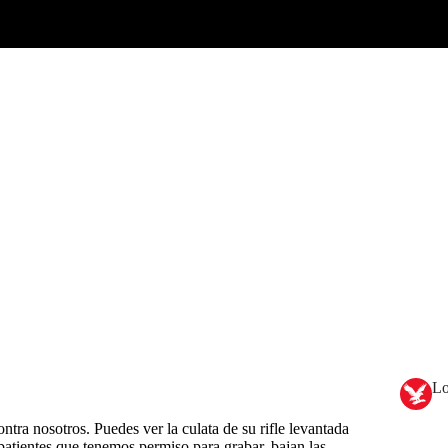
Lo
ntra nosotros. Puedes ver la culata de su rifle levantada
batientes que tenemos permiso para grabar, bajan las