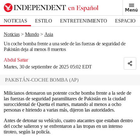
Removed from bookmarks
Menú
Close popover
Bookmark popover
NOTICIAS
ESTILO
ENTRETENIMIENTO
ESPACIO
DEPORTES
Noticias
Mundo
Asia
Un coche bomba frente a una sede de las fuerzas de seguridad de
Pakistán deja al menos 8 muertos
Abdul Sattar
Martes, 30 de septiembre de 2025 05:02 EDT
PAKISTÁN-COCHE BOMBA
(
AP
)
Milicianos detonaron un potente coche bomba frente a la sede de
las fuerzas de seguridad paramilitares de Pakistán en la ciudad
suroccidental de Quetta el martes, matando al menos a ocho
personas e hiriendo a varias más, dijeron las autoridades.
Antes de detonar su vehículo, cuatro atacantes que estaban dentro
del coche salieron y se enfrentaron a las tropas en un intenso
tiroteo, según la policía.