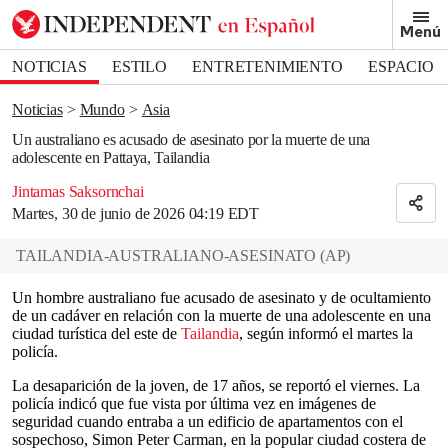
Removed from bookmarks
Menú
Close popover
Bookmark popover
NOTICIAS
ESTILO
ENTRETENIMIENTO
ESPACIO
DEPORTES
Noticias
Mundo
Asia
Un australiano es acusado de asesinato por la muerte de una
adolescente en Pattaya, Tailandia
Jintamas Saksornchai
Martes, 30 de junio de 2026 04:19 EDT
TAILANDIA-AUSTRALIANO-ASESINATO
(
AP
)
Un hombre australiano fue acusado de asesinato y de ocultamiento
de un cadáver en relación con la muerte de una adolescente en una
ciudad turística del este de
Tailandia
, según informó el martes la
policía.
La desaparición de la joven, de 17 años, se reportó el viernes. La
policía indicó que fue vista por última vez en imágenes de
seguridad cuando entraba a un edificio de apartamentos con el
sospechoso, Simon Peter Carman, en la popular ciudad costera de