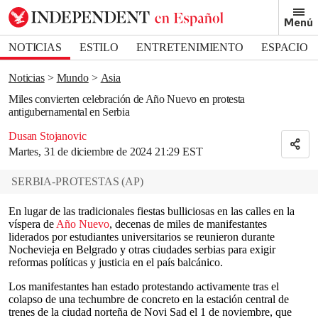
Removed from bookmarks
Menú
Close popover
Bookmark popover
NOTICIAS
ESTILO
ENTRETENIMIENTO
ESPACIO
DEPORTES
Noticias
Mundo
Asia
Miles convierten celebración de Año Nuevo en protesta
antigubernamental en Serbia
Dusan Stojanovic
Martes, 31 de diciembre de 2024 21:29 EST
SERBIA-PROTESTAS
(
AP
)
En lugar de las tradicionales fiestas bulliciosas en las calles en la
víspera de
Año Nuevo
, decenas de miles de manifestantes
liderados por estudiantes universitarios se reunieron durante
Nochevieja en Belgrado y otras ciudades serbias para exigir
reformas políticas y justicia en el país balcánico.
Los manifestantes han estado protestando activamente tras el
colapso de una techumbre de concreto en la estación central de
trenes de la ciudad norteña de Novi Sad el 1 de noviembre, que