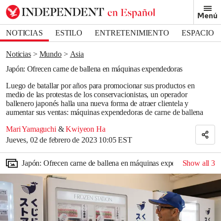
Removed from bookmarks
Menú
Close popover
Bookmark popover
NOTICIAS
ESTILO
ENTRETENIMIENTO
ESPACIO
DEPORTES
Noticias
Mundo
Asia
Japón: Ofrecen carne de ballena en máquinas expendedoras
Luego de batallar por años para promocionar sus productos en
medio de las protestas de los conservacionistas, un operador
ballenero japonés halla una nueva forma de atraer clientela y
aumentar sus ventas: máquinas expendedoras de carne de ballena
Mari Yamaguchi
&
Kwiyeon Ha
Jueves, 02 de febrero de 2023 10:05 EST
Japón: Ofrecen carne de ballena en máquinas expendedoras
Show all
3