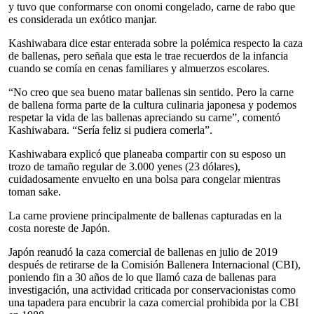
y tuvo que conformarse con onomi congelado, carne de rabo que
es considerada un exótico manjar.
Kashiwabara dice estar enterada sobre la polémica respecto la caza
de ballenas, pero señala que esta le trae recuerdos de la infancia
cuando se comía en cenas familiares y almuerzos escolares.
“No creo que sea bueno matar ballenas sin sentido. Pero la carne
de ballena forma parte de la cultura culinaria japonesa y podemos
respetar la vida de las ballenas apreciando su carne”, comentó
Kashiwabara. “Sería feliz si pudiera comerla”.
Kashiwabara explicó que planeaba compartir con su esposo un
trozo de tamaño regular de 3.000 yenes (23 dólares),
cuidadosamente envuelto en una bolsa para congelar mientras
toman sake.
La carne proviene principalmente de ballenas capturadas en la
costa noreste de Japón.
Japón reanudó la caza comercial de ballenas en julio de 2019
después de retirarse de la Comisión Ballenera Internacional (CBI),
poniendo fin a 30 años de lo que llamó caza de ballenas para
investigación, una actividad criticada por conservacionistas como
una tapadera para encubrir la caza comercial prohibida por la CBI