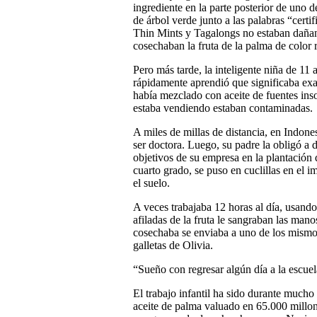
ingrediente en la parte posterior de uno d
de árbol verde junto a las palabras “certi
Thin Mints y Tagalongs no estaban dañand
cosechaban la fruta de la palma de color 
Pero más tarde, la inteligente niña de 11 
rápidamente aprendió que significaba exac
había mezclado con aceite de fuentes insos
estaba vendiendo estaban contaminadas.
A miles de millas de distancia, en Indon
ser doctora. Luego, su padre la obligó a d
objetivos de su empresa en la plantación d
cuarto grado, se puso en cuclillas en el i
el suelo.
A veces trabajaba 12 horas al día, usando
afiladas de la fruta le sangraban las mano
cosechaba se enviaba a uno de los mismo
galletas de Olivia.
“Sueño con regresar algún día a la escuela
El trabajo infantil ha sido durante much
aceite de palma valuado en 65.000 millon