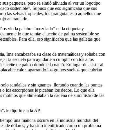
e sus paquetes, pero se sintió aliviada al ver un logotipo
ficado sostenible”. Supuso que eso significaba que sus
o las selvas tropicales, los orangutanes o aquellos que
rojo anaranjado.
años vio la palabra “mezclado” en la etiqueta y
tamente lo que temía: el aceite de palma sostenible se
tenibles. Para ella, eso significaba que las galletas que
esia, Ima encabezaba su clase de matemáticas y soñaba con
ejar la escuela para ayudarle a cumplir con los altos
e aceite de palma donde ella nació. En lugar de asistir al
mplacable calor, agarrando los granos sueltos que cubrían
 solo sandalias y sin guantes, llorando cuando las puntas
s o los escorpiones le picaban los dedos. Lo que ella
s molinos que alimentaban la cadena de suministro de las
”, le dijo Ima a la AP.
o tiempo una mancha oscura en la industria mundial del
es de dólares, y ha sido identificado como un problema