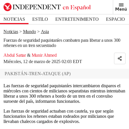
Removed from bookmarks
Menú
Close popover
Bookmark popover
NOTICIAS
ESTILO
ENTRETENIMIENTO
ESPACIO
DEPORTES
Noticias
Mundo
Asia
Fuerzas de seguridad paquistaníes combaten para liberar a unos 300
rehenes en un tren secuestrado
Abdul Sattar
&
Munir Ahmed
Miércoles, 12 de marzo de 2025 02:03 EDT
PAKISTÁN-TREN-ATAQUE
(
AP
)
Las fuerzas de seguridad paquistaníes intercambiaron disparos el
miércoles con cientos de milicianos separatistas mientras intentaban
liberar a unos 300 rehenes a bordo de un tren en el convulso
suroeste del país, informaron funcionarios.
Las fuerzas de seguridad actuaban con cautela, ya que según
funcionarios los rehenes estaban rodeados por milicianos que
llevaban chalecos cargados de explosivos.