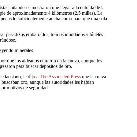
stas tailandeses mostraron que llegar a la entrada de la
pie de aproximadamente 4 kilómetros (2,5 millas). La
 apenas lo suficientemente ancha como para que una sola
avesar pasadizos embarrados, tramos inundados y túneles
trándose.
rayendo minerales
por qué los aldeanos entraron en la cueva, aunque los
gresaron para buscar depósitos de oro.
 laosiano, le dijo a
The Associated Press
que la cueva
e buscaban oro, aunque las autoridades les habían
por motivos de seguridad.