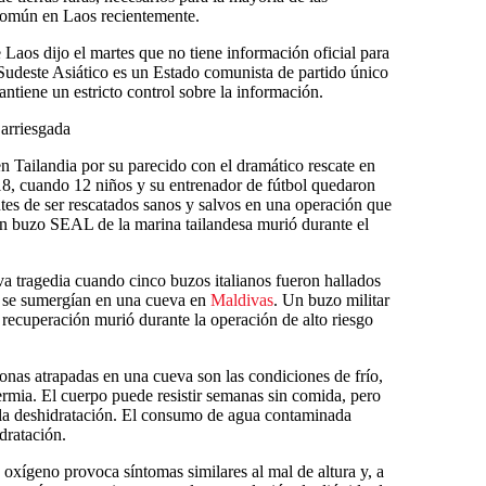
común en Laos recientemente.
 Laos dijo el martes que no tiene información oficial para
Sudeste Asiático es un Estado comunista de partido único
ntiene un estricto control sobre la información.
 arriesgada
en Tailandia por su parecido con el dramático rescate en
18, cuando 12 niños y su entrenador de fútbol quedaron
es de ser rescatados sanos y salvos en una operación que
Un buzo SEAL de la marina tailandesa murió durante el
va tragedia cuando cinco buzos italianos fueron hallados
s se sumergían en una cueva en
Maldivas
. Un buzo militar
recuperación murió durante la operación de alto riesgo
sonas atrapadas en una cueva son las condiciones de frío,
ermia. El cuerpo puede resistir semanas sin comida, pero
r la deshidratación. El consumo de agua contaminada
dratación.
oxígeno provoca síntomas similares al mal de altura y, a