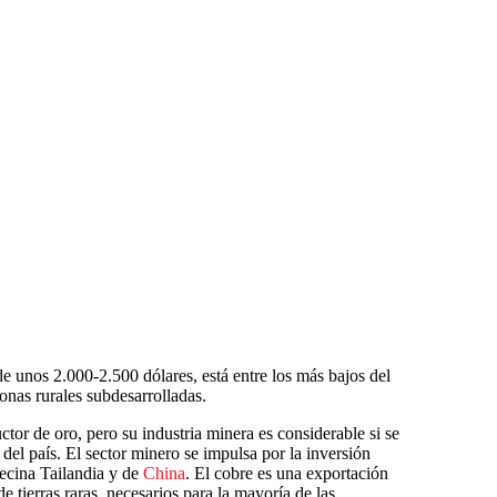
e unos 2.000-2.500 dólares, está entre los más bajos del
onas rurales subdesarrolladas.
or de oro, pero su industria minera es considerable si se
del país. El sector minero se impulsa por la inversión
vecina Tailandia y de
China
. El cobre es una exportación
e tierras raras, necesarios para la mayoría de las