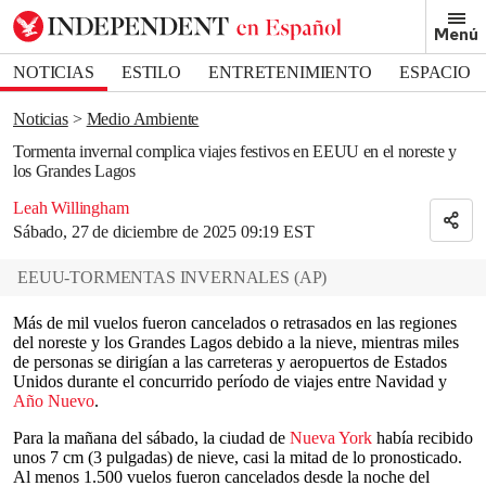
Removed from bookmarks
Menú
Close popover
Bookmark popover
NOTICIAS
ESTILO
ENTRETENIMIENTO
ESPACIO
DEPORTES
Noticias
Medio Ambiente
Tormenta invernal complica viajes festivos en EEUU en el noreste y
los Grandes Lagos
Leah Willingham
Sábado, 27 de diciembre de 2025 09:19 EST
EEUU-TORMENTAS INVERNALES
(
AP
)
Más de mil vuelos fueron cancelados o retrasados en las regiones
del noreste y los Grandes Lagos debido a la nieve, mientras miles
de personas se dirigían a las carreteras y aeropuertos de Estados
Unidos durante el concurrido período de viajes entre Navidad y
Año Nuevo
.
Para la mañana del sábado, la ciudad de
Nueva York
había recibido
unos 7 cm (3 pulgadas) de nieve, casi la mitad de lo pronosticado.
Al menos 1.500 vuelos fueron cancelados desde la noche del