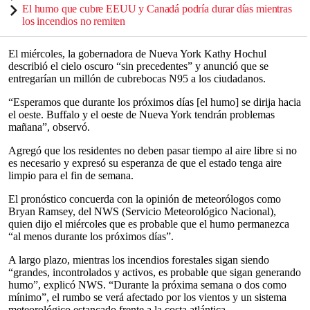
El humo que cubre EEUU y Canadá podría durar días mientras
los incendios no remiten
El miércoles, la gobernadora de Nueva York Kathy Hochul
describió el cielo oscuro “sin precedentes” y anunció que se
entregarían un millón de cubrebocas N95 a los ciudadanos.
“Esperamos que durante los próximos días [el humo] se dirija hacia
el oeste. Buffalo y el oeste de Nueva York tendrán problemas
mañana”, observó.
Agregó que los residentes no deben pasar tiempo al aire libre si no
es necesario y expresó su esperanza de que el estado tenga aire
limpio para el fin de semana.
El pronóstico concuerda con la opinión de meteorólogos como
Bryan Ramsey, del NWS (Servicio Meteorológico Nacional),
quien dijo el miércoles que es probable que el humo permanezca
“al menos durante los próximos días”.
A largo plazo, mientras los incendios forestales sigan siendo
“grandes, incontrolados y activos, es probable que sigan generando
humo”, explicó NWS. “Durante la próxima semana o dos como
mínimo”, el rumbo se verá afectado por los vientos y un sistema
meteorológico estancado frente a la costa atlántica.