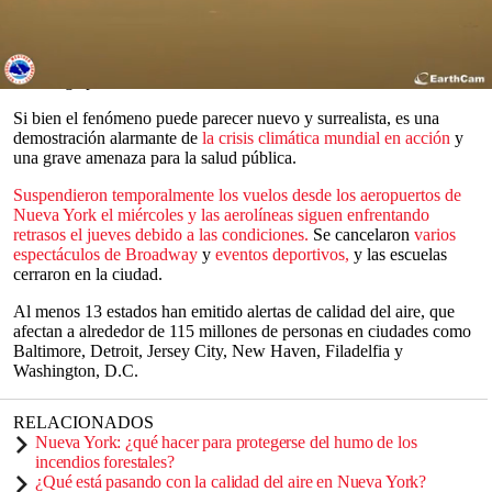
La ciudad de Nueva York en particular se parecía al mundo
distópico de
Blade Runner 2049
el miércoles. Los residentes
publicaron fotos en las redes sociales de puntos de referencia como
la Estatua de la Libertad, el Puente de Brooklyn y el Empire State
Building apenas visibles debido a la intensa contaminación del aire.
0
seconds
Si bien el fenómeno puede parecer nuevo y surrealista, es una
of
demostración alarmante de
la crisis climática mundial en acción
y
0
una grave amenaza para la salud pública.
seconds
Suspendieron temporalmente los vuelos desde los aeropuertos de
Nueva York el miércoles y las aerolíneas siguen enfrentando
retrasos el jueves debido a las condiciones.
Se cancelaron
varios
espectáculos de Broadway
y
eventos deportivos,
y las escuelas
cerraron en la ciudad.
Al menos 13 estados han emitido alertas de calidad del aire, que
afectan a alrededor de 115 millones de personas en ciudades como
Baltimore, Detroit, Jersey City, New Haven, Filadelfia y
Washington, D.C.
RELACIONADOS
Nueva York: ¿qué hacer para protegerse del humo de los
incendios forestales?
¿Qué está pasando con la calidad del aire en Nueva York?