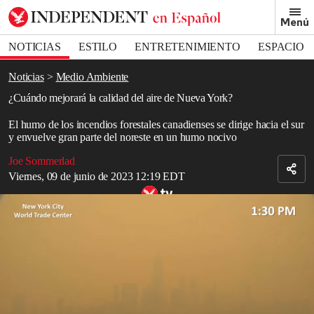
Removed from bookmarks
Menú
Close popover
Bookmark popover
NOTICIAS
ESTILO
ENTRETENIMIENTO
ESPACIO
DEPORTES
Noticias
Medio Ambiente
¿Cuándo mejorará la calidad del aire de Nueva York?
El humo de los incendios forestales canadienses se dirige hacia el sur
y envuelve gran parte del noreste en un humo nocivo
Joe Sommerlad
Viernes, 09 de junio de 2023 12:19 EDT
Apocalípticas imágenes de lapso de tiempo muestran cómo Nueva
York desaparece entre el humo naranja de los incendios forestales de
Canadá
Gran parte del noreste de Estados Unidos y Canadá quedó cubierta
por humo peligroso que proviene de más de
400 incendios
forestales que están ardiendo en
Canadá.