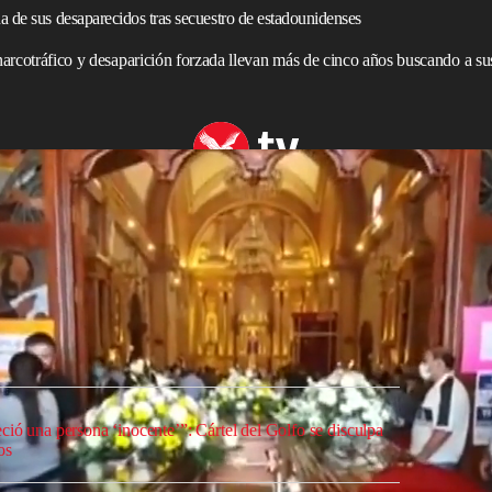
 de sus desaparecidos tras secuestro de estadounidenses
 narcotráfico y desaparición forzada llevan más de cinco años buscando a s
 la ciudad de Matamoros, en Tamaulipas, hallaron a los
to de dos ciudadanos estadounidenses y una joven
Golfo) los señalaba como los artífices del evento
 escisión de la organización criminal conocida como
ofreció “disculpas” por los hechos que tensaron la
eguridad entre
México
y EEUU.
ió una persona ‘inocente’”: Cártel del Golfo se disculpa
os