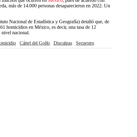
os muchos que ocurren en
México
; pues de acuerdo con
da, más de 14.000 personas desaparecieron en 2022. Un
stituto Nacional de Estadística y Geografía) detalló que, de
561 homicidios en México, es decir, una tasa de 12
 nivel nacional.
Homicidio
Cártel del Golfo
Disculpas
Secuestro