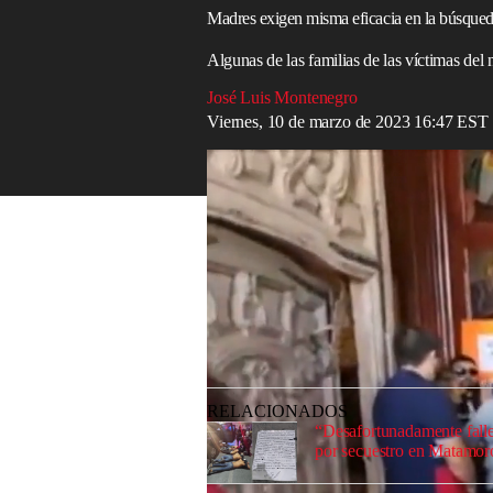
Madres exigen misma eficacia en la búsqueda
Algunas de las familias de las víctimas del
José Luis Montenegro
Viernes, 10 de marzo de 2023 16:47 EST
México-EEUU/Violencia en México
El pasado 9 de marzo, las autoridades de
cinco presuntos responsables del asesina
mexicana víctima de una bala perdida.
Un supuesto mensaje del CDG (Cártel del 
ocurrido la semana pasada; por lo que la
“Grupo Escorpión” o “Los Escorpiones”, 
relación de cooperación en materia de S
RELACIONADOS
“Desafortunadamente fallec
por secuestro en Matamor