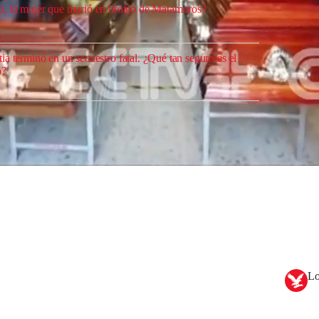
, la mujer que murió en tiroteo de Matamoros?
a terminó en un secuestro fatal. ¿Qué tan seguro es el
o?
 la frontera volcaron sus esfuerzos para hallar a las
homicidio; miles de familias que han perdido a sus
tra el
narcotráfico
” no han tenido la misma atención por
Lo