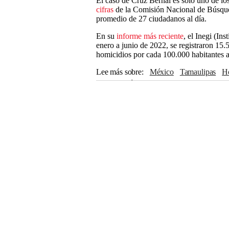
El caso de Cruz Bernal es solo uno de l
cifras
de la Comisión Nacional de Búsque
promedio de 27 ciudadanos al día.
En su
informe más reciente
, el Inegi (In
enero a junio de 2022, se registraron 15.
homicidios por cada 100.000 habitantes a
Lee más sobre
México
Tamaulipas
Desaparición