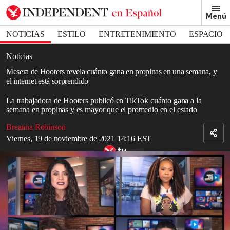
Removed from bookmarks
Menú
Close popover
Bookmark popover
NOTICIAS
ESTILO
ENTRETENIMIENTO
ESPACIO
DEPORTES
Noticias
Mesera de Hooters revela cuánto gana en propinas en una semana, y
el internet está sorprendido
La trabajadora de Hooters publicó en TikTok cuánto gana a la
semana en propinas y es mayor que el promedio en el estado
Breanna Robinson
Viernes, 19 de noviembre de 2021 14:16 EST
Server Surprised With $1,000 Tip!
Una mesera de
Hooters
reveló
en TikTok la cantidad de dinero que
gana a la semana en propinas, y la cantidad es sorprendente.
Kirsten Songer, graduada de la Universidad de Carolina del Sur
(que ahora asiste a la
facultad de medicina
) y
bartender de Hooters