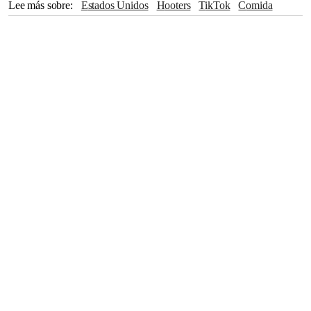
Lee más sobre
Estados Unidos
Hooters
TikTok
Comida
trabajo
Redes sociales
Videoclips