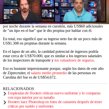
que se volvió viral hace poco al mostrar las diferencias en los de
los shorts de las chicas Hooters, divulgó en la plataforma sus
ganancias en propinas durante múltiples turnos.
Se presume que al trabajar en Carolina del Sur con un salario de
US$2,13 por hora, sus propinas oscilaron entre US$50 y US$408
0
por noche durante la semana en cuestión, más US$60 adicionales
seconds
de "un tipo en el bar" que le dio propina por hablar con él.
of
0
En total, eso significó que su ingreso neto fue de un poco más de
seconds
US$1.308 en propinas durante la semana.
En el lapso de un año, la cantidad potencial de ingresos podría
estar cerca de US$70.000, que es similar a los ingresos salariales
de los inspectores de transporte y
los valuadores de seguros
.
Eso es bastante impresionante porque, según los datos de este año
de Ziprecruiter, el
salario medio promedio
de las personas en
Carolina del Sur es de US$54.672.
RELACIONADOS
Empleadas de Hooters critican nuevo uniforme y lo comparan
con ropa interior por su tamaño
Hooters hace Photoshop en fotos de camarera después de tener
criticas por sueldo y uniformes