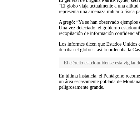
El general de brigada Patrick Ryder, sec
“El globo viaja actualmente a una altitud
representa una amenaza militar o física pa
Agregó: “Ya se han observado ejemplos de
Una vez detectado, el gobierno estadouni
recopilación de información confidencial
Los informes dicen que Estados Unidos e
derribar el globo si así lo ordenaba la Ca
El ejército estadounidense está vigiland
En última instancia, el Pentágono recome
un área escasamente poblada de Montana
peligrosamente grande.