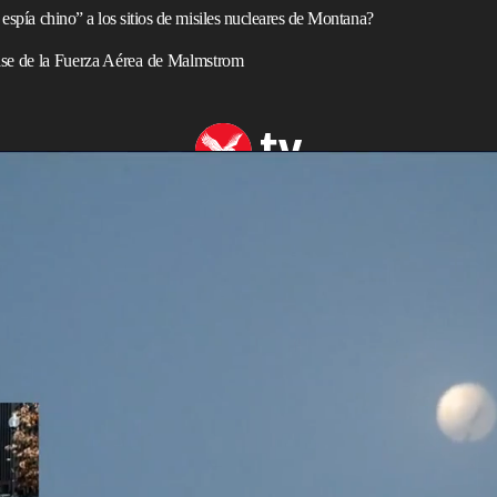
 espía chino” a los sitios de misiles nucleares de Montana?
ase de la Fuerza Aérea de Malmstrom
que globo tiene fines meteorológicos
 una serie de sitios delicados
en los EEUU, informó un
speculaciones de que su ubicación y ruta podrían estar
es de
Montana
.
a conferencia de prensa en
Washington D.C.
que el
illings, Montana, el miércoles.
tianas, a través de
Canadá
y hacia Montana.
el cual China ya se adjudicó la responsabilidad— todavía
 negó a especificar dónde está ahora, informó Reuters. Las
 medidas para “protegerse contra la recopilación de