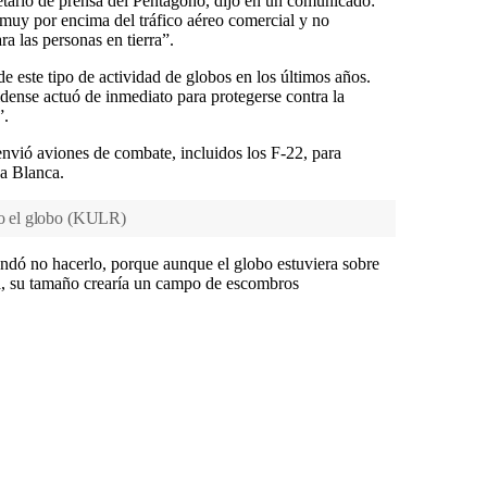
retario de prensa del Pentágono, dijo en un comunicado:
 muy por encima del tráfico aéreo comercial y no
ra las personas en tierra”.
 este tipo de actividad de globos en los últimos años.
dense actuó de inmediato para protegerse contra la
”.
nvió aviones de combate, incluidos los F-22, para
sa Blanca.
o el globo
(
KULR
)
ndó no hacerlo, porque aunque el globo estuviera sobre
, su tamaño crearía un campo de escombros