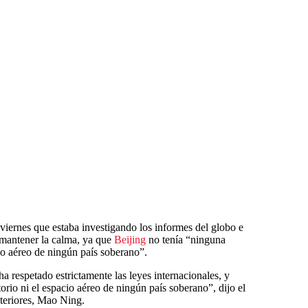
viernes que estaba investigando los informes del globo e
 mantener la calma, ya que
Beijing
no tenía “ninguna
acio aéreo de ningún país soberano”.
a respetado estrictamente las leyes internacionales, y
itorio ni el espacio aéreo de ningún país soberano”, dijo el
teriores, Mao Ning.