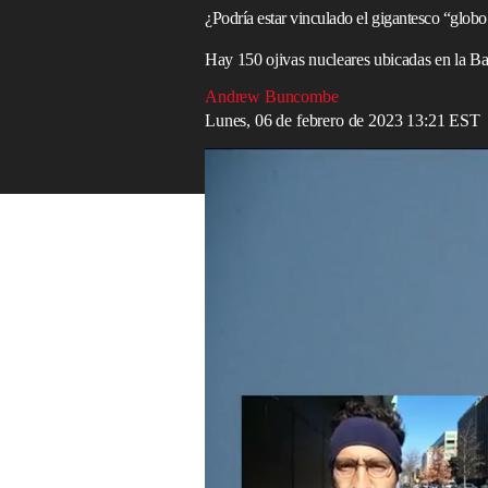
¿Podría estar vinculado el gigantesco “globo
Hay 150 ojivas nucleares ubicadas en la B
Andrew Buncombe
Lunes, 06 de febrero de 2023 13:21 EST
Informe desde Washington: China asegura 
Un presunto
globo espía chino
voló
sobre
funcionario de defensa, lo que provocó e
vinculadas a los sitios de misiles nuclear
Un funcionario del
Pentágono
dijo en un
sospechoso globo había sido visto sobre B
Primero había volado sobre las islas Aleu
El funcionario señaló que el globo —por 
estaba sobre los Estados Unidos, pero se
autoridades dijeron que se habían tomado
información confidencial”.