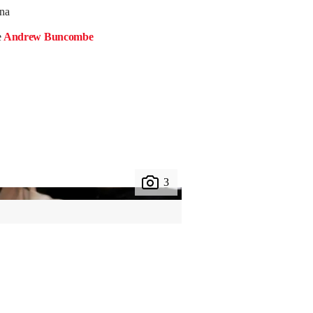
ina
e
Andrew Buncombe