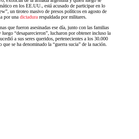
, exoficial de la armada argentina y quien luego se
tico en los EE.UU., está acusado de participar en lo
w”, un tiroteo masivo de presos políticos en agosto de
da por una
dictadura
respaldada por militares.
nas que fueron asesinadas ese día, junto con las familias
y luego “desaparecieron”, lucharon por obtener incluso la
ucedió a sus seres queridos, pertenecientes a los 30.000
lo que se ha denominado la “guerra sucia” de la nación.