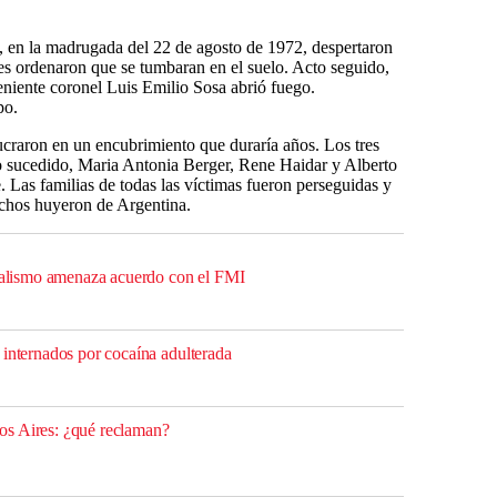
s, en la madrugada del 22 de agosto de 1972, despertaron
 les ordenaron que se tumbaran en el suelo. Acto seguido,
eniente coronel Luis Emilio Sosa abrió fuego.
po.
craron en un encubrimiento que duraría años. Los tres
lo sucedido, Maria Antonia Berger, Rene Haidar y Alberto
 Las familias de todas las víctimas fueron perseguidas y
uchos huyeron de Argentina.
cialismo amenaza acuerdo con el FMI
 internados por cocaína adulterada
s Aires: ¿qué reclaman?