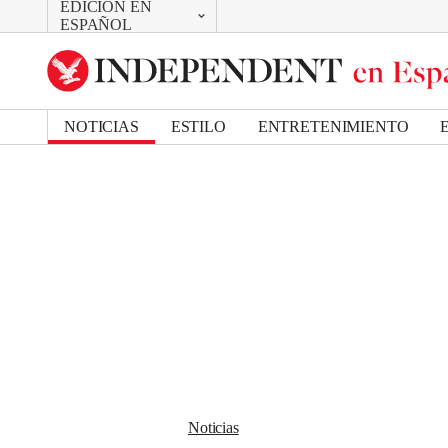
EDICIÓN EN
CAMBIAR
Removed from bookmarks
ESPAÑOL
Close popover
UK Edition
Bookmark popover
US Edition
NOTICIAS
ESTILO
ENTRETENIMIENTO
Noticias