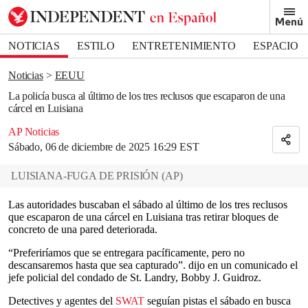
Removed from bookmarks
Menú
Close popover
Bookmark popover
NOTICIAS
ESTILO
ENTRETENIMIENTO
ESPACIO
DEPORTES
Noticias
EEUU
La policía busca al último de los tres reclusos que escaparon de una
cárcel en Luisiana
AP Noticias
Sábado, 06 de diciembre de 2025 16:29 EST
LUISIANA-FUGA DE PRISIÓN
(
AP
)
Las autoridades buscaban el sábado al último de los tres reclusos
que escaparon de una cárcel en Luisiana tras retirar bloques de
concreto de una pared deteriorada.
“Preferiríamos que se entregara pacíficamente, pero no
descansaremos hasta que sea capturado”. dijo en un comunicado el
jefe policial del condado de St. Landry, Bobby J. Guidroz.
Detectives y agentes del
SWAT
seguían pistas el sábado en busca