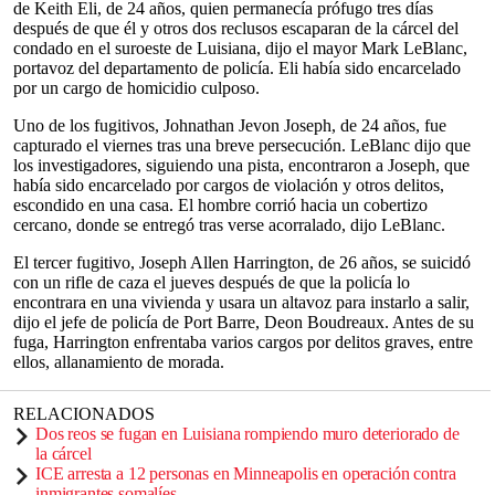
de Keith Eli, de 24 años, quien permanecía prófugo tres días
después de que él y otros dos reclusos escaparan de la cárcel del
condado en el suroeste de Luisiana, dijo el mayor Mark LeBlanc,
portavoz del departamento de policía. Eli había sido encarcelado
por un cargo de homicidio culposo.
Uno de los fugitivos, Johnathan Jevon Joseph, de 24 años, fue
capturado el viernes tras una breve persecución. LeBlanc dijo que
los investigadores, siguiendo una pista, encontraron a Joseph, que
había sido encarcelado por cargos de violación y otros delitos,
escondido en una casa. El hombre corrió hacia un cobertizo
cercano, donde se entregó tras verse acorralado, dijo LeBlanc.
El tercer fugitivo, Joseph Allen Harrington, de 26 años, se suicidó
con un rifle de caza el jueves después de que la policía lo
encontrara en una vivienda y usara un altavoz para instarlo a salir,
dijo el jefe de policía de Port Barre, Deon Boudreaux. Antes de su
fuga, Harrington enfrentaba varios cargos por delitos graves, entre
ellos, allanamiento de morada.
RELACIONADOS
Dos reos se fugan en Luisiana rompiendo muro deteriorado de
la cárcel
ICE arresta a 12 personas en Minneapolis en operación contra
inmigrantes somalíes