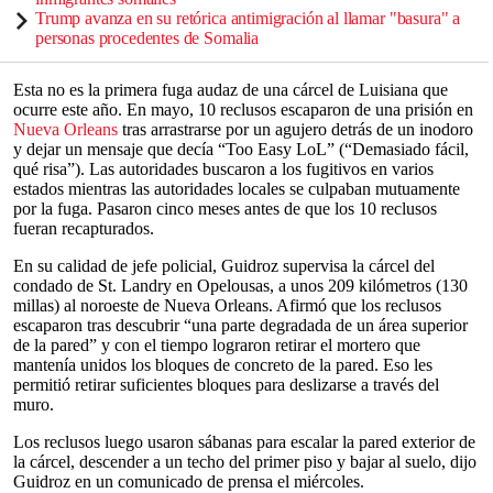
Trump avanza en su retórica antimigración al llamar "basura" a
personas procedentes de Somalia
Esta no es la primera fuga audaz de una cárcel de Luisiana que
ocurre este año. En mayo, 10 reclusos escaparon de una prisión en
Nueva Orleans
tras arrastrarse por un agujero detrás de un inodoro
y dejar un mensaje que decía “Too Easy LoL” (“Demasiado fácil,
qué risa”). Las autoridades buscaron a los fugitivos en varios
estados mientras las autoridades locales se culpaban mutuamente
por la fuga. Pasaron cinco meses antes de que los 10 reclusos
fueran recapturados.
En su calidad de jefe policial, Guidroz supervisa la cárcel del
condado de St. Landry en Opelousas, a unos 209 kilómetros (130
millas) al noroeste de Nueva Orleans. Afirmó que los reclusos
escaparon tras descubrir “una parte degradada de un área superior
de la pared” y con el tiempo lograron retirar el mortero que
mantenía unidos los bloques de concreto de la pared. Eso les
permitió retirar suficientes bloques para deslizarse a través del
muro.
Los reclusos luego usaron sábanas para escalar la pared exterior de
la cárcel, descender a un techo del primer piso y bajar al suelo, dijo
Guidroz en un comunicado de prensa el miércoles.