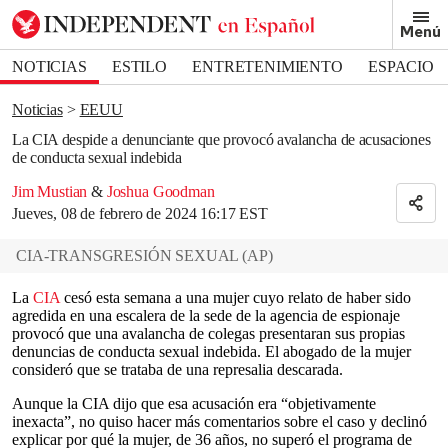
Removed from bookmarks
Menú
Close popover
Bookmark popover
NOTICIAS
ESTILO
ENTRETENIMIENTO
ESPACIO
DEPORTES
Noticias
EEUU
La CIA despide a denunciante que provocó avalancha de acusaciones
de conducta sexual indebida
Jim Mustian
&
Joshua Goodman
Jueves, 08 de febrero de 2024 16:17 EST
CIA-TRANSGRESIÓN SEXUAL
(
AP
)
La
CIA
cesó esta semana a una mujer cuyo relato de haber sido
agredida en una escalera de la sede de la agencia de espionaje
provocó que una avalancha de colegas presentaran sus propias
denuncias de conducta sexual indebida. El abogado de la mujer
consideró que se trataba de una represalia descarada.
Aunque la CIA dijo que esa acusación era “objetivamente
inexacta”, no quiso hacer más comentarios sobre el caso y declinó
explicar por qué la mujer, de 36 años, no superó el programa de