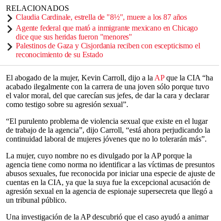
RELACIONADOS
Claudia Cardinale, estrella de "8½", muere a los 87 años
Agente federal que mató a inmigrante mexicano en Chicago
dice que sus heridas fueron "menores"
Palestinos de Gaza y Cisjordania reciben con escepticismo el
reconocimiento de su Estado
El abogado de la mujer, Kevin Carroll, dijo a la
AP
que la CIA “ha
acabado ilegalmente con la carrera de una joven sólo porque tuvo
el valor moral, del que carecían sus jefes, de dar la cara y declarar
como testigo sobre su agresión sexual”.
“El purulento problema de violencia sexual que existe en el lugar
de trabajo de la agencia”, dijo Carroll, “está ahora perjudicando la
continuidad laboral de mujeres jóvenes que no lo tolerarán más”.
La mujer, cuyo nombre no es divulgado por la AP porque la
agencia tiene como norma no identificar a las víctimas de presuntos
abusos sexuales, fue reconocida por iniciar una especie de ajuste de
cuentas en la CIA, ya que la suya fue la excepcional acusación de
agresión sexual en la agencia de espionaje supersecreta que llegó a
un tribunal público.
Una investigación de la AP descubrió que el caso ayudó a animar