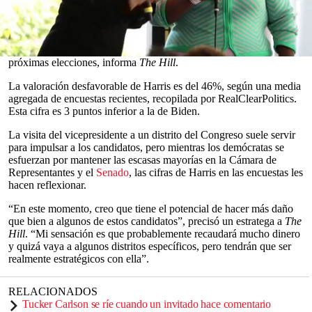
preocupación entre los
demócratas
.
Aunque los vicepresidentes no suelen superar a su jefe en los
índices de aceptación, las bajas calificaciones de Harris están
complicando la estrategia de la administración de Biden en las
0
próximas elecciones, informa
The Hill
.
seconds
of
La valoración desfavorable de Harris es del 46%, según una media
0
agregada de encuestas recientes, recopilada por RealClearPolitics.
seconds
Esta cifra es 3 puntos inferior a la de Biden.
La visita del vicepresidente a un distrito del Congreso suele servir
para impulsar a los candidatos, pero mientras los demócratas se
esfuerzan por mantener las escasas mayorías en la Cámara de
Representantes y el
Senado
, las cifras de Harris en las encuestas les
hacen reflexionar.
“En este momento, creo que tiene el potencial de hacer más daño
que bien a algunos de estos candidatos”, precisó un estratega a
The
Hill
. “Mi sensación es que probablemente recaudará mucho dinero
y quizá vaya a algunos distritos específicos, pero tendrán que ser
realmente estratégicos con ella”.
RELACIONADOS
Tucker Carlson se ríe cuando un invitado hace comentario