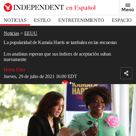
Removed from bookmarks
Menú
Close popover
Bookmark popover
NOTICIAS
ESTILO
ENTRETENIMIENTO
ESPACIO
DEPORTES
Noticias
EEUU
La popularidad de Kamala Harris se tambalea en las encuestas
Los analistas esperan que sus índices de aceptación suban
nuevamente
Helen Elfer
Jueves, 29 de julio de 2021 16:00 EDT
Kamala Harris, firmeza y diversidad de la primera vicepresidenta de
EE.UU.
Read in English
Seis meses después de ser elegida
vicepresidenta
,
Kamala Harris
sigue estando por detrás del presidente
Joe Biden
en cuanto a
popularidad, y sus cifras en las encuestas causan cierta