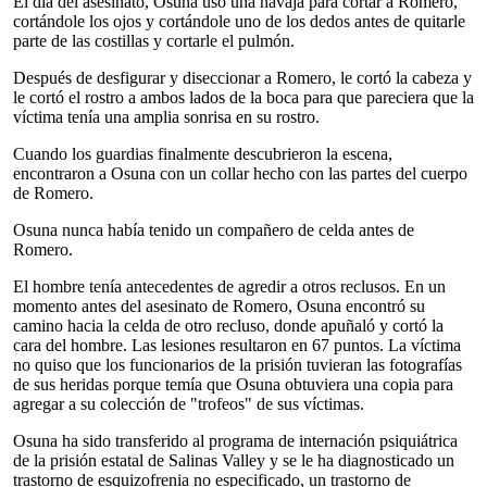
El día del asesinato, Osuna usó una navaja para cortar a Romero,
cortándole los ojos y cortándole uno de los dedos antes de quitarle
parte de las costillas y cortarle el pulmón.
Después de desfigurar y diseccionar a Romero, le cortó la cabeza y
le cortó el rostro a ambos lados de la boca para que pareciera que la
víctima tenía una amplia sonrisa en su rostro.
Cuando los guardias finalmente descubrieron la escena,
encontraron a Osuna con un collar hecho con las partes del cuerpo
de Romero.
Osuna nunca había tenido un compañero de celda antes de
Romero.
El hombre tenía antecedentes de agredir a otros reclusos. En un
momento antes del asesinato de Romero, Osuna encontró su
camino hacia la celda de otro recluso, donde apuñaló y cortó la
cara del hombre. Las lesiones resultaron en 67 puntos. La víctima
no quiso que los funcionarios de la prisión tuvieran las fotografías
de sus heridas porque temía que Osuna obtuviera una copia para
agregar a su colección de "trofeos" de sus víctimas.
Osuna ha sido transferido al programa de internación psiquiátrica
de la prisión estatal de Salinas Valley y se le ha diagnosticado un
trastorno de esquizofrenia no especificado, un trastorno de