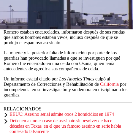
El 9 de marzo de 2019, Jaime Osuna, de 31 años, mató, decapitó y
diseccionó el cuerpo de su compañero de celda, Luis Romero, de
44, con un cuchillo improvisado, según informes del estado.
Los guardias de la prisión estatal de Corcoran, donde Osuna y
0
Romero estaban encarcelados, informaron después de sus rondas
seconds
que ambos hombres estaban vivos, incluso después de que se
of
produjo el espantoso asesinato.
0
seconds
La muerte y la posterior falta de información por parte de los
guardias han provocado llamadas a que se investiguen por qué
Romero fue encerrado en una celda con Osuna, quien tenía
antecedentes de agredir a sus compañeros de celda.
Un informe estatal citado por
Los Angeles Times
culpó al
Departamento de Correcciones y Rehabilitación de
California
por
incompetencia en su investigación y su demora en disciplinar a los
guardias.
RELACIONADOS
EEUU: Asesino serial admite otros 2 homicidios en 1974
Detienen a uno en caso de asesinato sin resolver de hace
décadas en Texas, en el que un famoso asesino en serie había
confesado falsamente