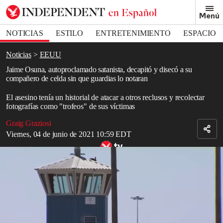
Removed from bookmarks
Menú
Close popover
Bookmark popover
NOTICIAS
ESTILO
ENTRETENIMIENTO
ESPACIO
DEPORTES
Noticias
EEUU
Jaime Osuna, autoproclamado satanista, decapitó y disecó a su
compañero de celda sin que guardias lo notaran
El asesino tenía un historial de atacar a otros reclusos y recolectar
fotografías como "trofeos" de sus víctimas
Graig Graziosi
Viernes, 04 de junio de 2021 10:59 EDT
District attorney says Jaime Osuna case 'the most unusual and
gruesome ' he's ever had in his career
Se ha criticado a un grupo de guardias de prisión después de
aparentemente no darse cuenta de que un autoproclamado
"satanista" y asesino convicto decapitó y diseccionó a su
compañero de celda.