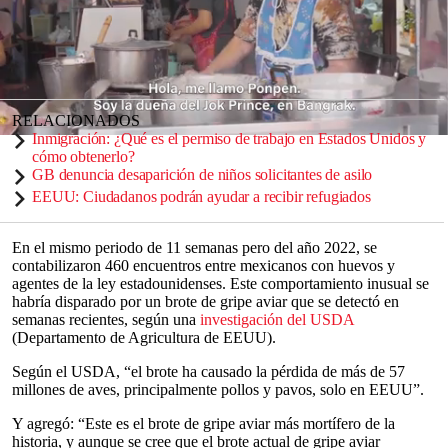
intentan cruzar la frontera con huevos.
Entre el 1 de noviembre de 2022 y el 17 de enero de 2023, la
CBP
registró
más de 2.000 encuentros con personas que querían cruzar
con esta proteína a territorio norteamericano.
RELACIONADOS
Inmigración: ¿Qué es el permiso de trabajo en Estados Unidos y
0
cómo obtenerlo?
seconds
of
GB denuncia desaparición de niños solicitantes de asilo
0
EEUU: Ciudadanos podrán ayudar a recibir refugiados
seconds
En el mismo periodo de 11 semanas pero del año 2022, se
contabilizaron 460 encuentros entre mexicanos con huevos y
agentes de la ley estadounidenses. Este comportamiento inusual se
habría disparado por un brote de gripe aviar que se detectó en
semanas recientes, según una
investigación del USDA
(Departamento de Agricultura de EEUU).
Según el USDA, “el brote ha causado la pérdida de más de 57
millones de aves, principalmente pollos y pavos, solo en EEUU”.
Y agregó: “Este es el brote de gripe aviar más mortífero de la
historia, y aunque se cree que el brote actual de gripe aviar