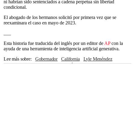
ni habrían sido sentenciados a cadena perpetua sin libertad
condicional.
El abogado de los hermanos solicitó por primera vez que se
reexaminara el caso en mayo de 2023.
___
Esta historia fue traducida del inglés por un editor de
AP
con la
ayuda de una herramienta de inteligencia artificial generativa.
Lee más sobre
Gobernador
California
Lyle Menéndez
Sacramento
George Gascón
Los Ángeles
Beverly Hills
The Associated Press
José Menéndez
Kitty Menéndez