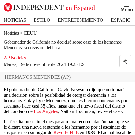
Removed from bookmarks
Menú
Close popover
Bookmark popover
NOTICIAS
ESTILO
ENTRETENIMIENTO
ESPACIO
DEPORTES
Noticias
EEUU
Gobernador de California no decidirá sobre caso de los hermanos
Menéndez sin revisión del fiscal
AP Noticias
Martes, 19 de noviembre de 2024 19:25 EST
HERMANOS MENENDEZ
(
AP
)
El gobernador de California Gavin Newsom dijo que no tomará
una decisión sobre la posibilidad de otorgar clemencia a los
hermanos Erik y Lyle Menendez, quienes fueron condenados por
asesinato hace casi 35 años, hasta que el nuevo fiscal del distrito
del condado de
Los Ángeles
, Nathan Hochman, revise el caso.
La fiscalía presentó el mes pasado una recomendación para que se
le dictara una nueva sentencia a los hermanos por el asesinato de
sus padres en su hogar de
Beverly Hills
en 1989. El actual fiscal de