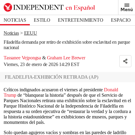
Removed from bookmarks
Menú
Close popover
Bookmark popover
NOTICIAS
ESTILO
ENTRETENIMIENTO
ESPACIO
DEPORTES
Noticias
EEUU
Filadelfia demanda por retiro de exhibición sobre esclavitud en parque
nacional
Tassanee Vejpongsa
&
Graham Lee Brewer
Viernes, 23 de enero de 2026 14:29 EST
FILADELFIA-EXHIBICIÓN RETIRADA
(
AP
)
Críticos indignados acusaron el viernes al presidente
Donald
Trump
de “blanquear la historia” después de que el Servicio de
Parques Nacionales retirara una exhibición sobre la esclavitud en el
Parque Histórico Nacional de la Independencia de Filadelfia en
respuesta a su orden ejecutiva de “restaurar la verdad y la cordura a
la historia estadounidense” en exhibiciones de museos, parques y
monumentos del país.
Solo quedan agujeros vacíos y sombras en las paredes de ladrillo