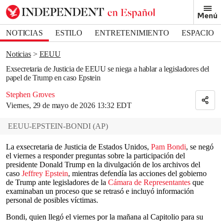
Removed from bookmarks
Menú
Close popover
Bookmark popover
NOTICIAS
ESTILO
ENTRETENIMIENTO
ESPACIO
DEPORTES
Noticias
EEUU
Exsecretaria de Justicia de EEUU se niega a hablar a legisladores del
papel de Trump en caso Epstein
Stephen Groves
Viernes, 29 de mayo de 2026 13:32 EDT
EEUU-EPSTEIN-BONDI
(
AP
)
La exsecretaria de Justicia de Estados Unidos,
Pam Bondi
, se negó
el viernes a responder preguntas sobre la participación del
presidente Donald Trump en la divulgación de los archivos del
caso
Jeffrey Epstein
, mientras defendía las acciones del gobierno
de Trump ante legisladores de la
Cámara de Representantes
que
examinaban un proceso que se retrasó e incluyó información
personal de posibles víctimas.
Bondi, quien llegó el viernes por la mañana al Capitolio para su