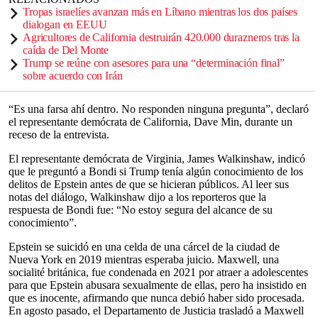
Tropas israelíes avanzan más en Líbano mientras los dos países
dialogan en EEUU
Agricultores de California destruirán 420.000 durazneros tras la
caída de Del Monte
Trump se reúne con asesores para una “determinación final”
sobre acuerdo con Irán
“Es una farsa ahí dentro. No responden ninguna pregunta”, declaró
el representante demócrata de California, Dave Min, durante un
receso de la entrevista.
El representante demócrata de Virginia, James Walkinshaw, indicó
que le preguntó a Bondi si Trump tenía algún conocimiento de los
delitos de Epstein antes de que se hicieran públicos. Al leer sus
notas del diálogo, Walkinshaw dijo a los reporteros que la
respuesta de Bondi fue: “No estoy segura del alcance de su
conocimiento”.
Epstein se suicidó en una celda de una cárcel de la ciudad de
Nueva York en 2019 mientras esperaba juicio. Maxwell, una
socialité británica, fue condenada en 2021 por atraer a adolescentes
para que Epstein abusara sexualmente de ellas, pero ha insistido en
que es inocente, afirmando que nunca debió haber sido procesada.
En agosto pasado, el Departamento de Justicia trasladó a Maxwell