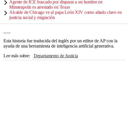
Agente de ICE buscado por disparar a un hombre en
Minneapolis es arrestado en Texas
Alcalde de Chicago ve al papa León XIV como aliado clave en
justicia social y migración
___
Esta historia fue traducida del inglés por un editor de AP con la
ayuda de una herramienta de inteligencia artificial generativa.
Lee más sobre
Departamento de Justicia
Cámara de Representantes
Congreso
Pam Bondi
Jeffrey Epstein
Capitolio
California
Todd Blanche
Ghislaine Maxwell
Virginia
Nueva York
CASA BLANCA
Washington
Bill Clinton
Hillary Clinton