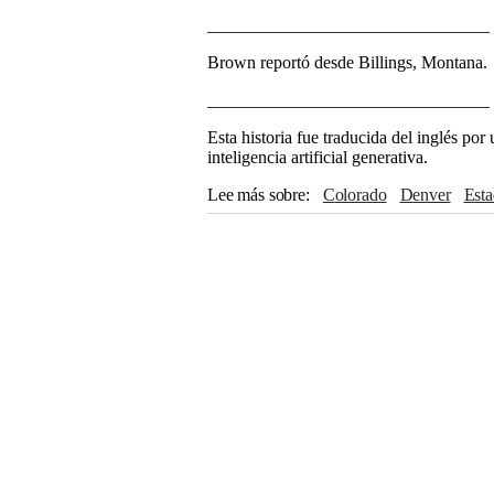
________________________________
Brown reportó desde Billings, Montana.
________________________________
Esta historia fue traducida del inglés po
inteligencia artificial generativa.
Lee más sobre
Colorado
Denver
Es