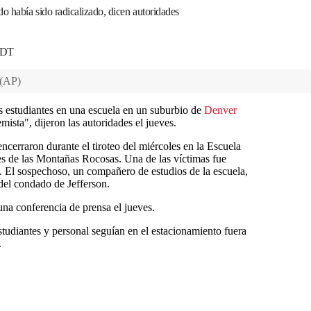
o había sido radicalizado, dicen autoridades
 EDT
(
AP
)
os estudiantes en una escuela en un suburbio de
Denver
mista", dijeron las autoridades el jueves.
encerraron durante el tiroteo del miércoles en la Escuela
es de las Montañas Rocosas. Una de las víctimas fue
a. El sospechoso, un compañero de estudios de la escuela,
del condado de Jefferson.
una conferencia de prensa el jueves.
estudiantes y personal seguían en el estacionamiento fuera
.