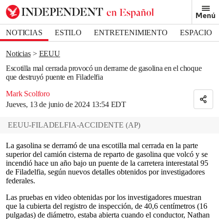
Removed from bookmarks
Menú
Close popover
Bookmark popover
NOTICIAS
ESTILO
ENTRETENIMIENTO
ESPACIO
DEPORTES
Noticias
EEUU
Escotilla mal cerrada provocó un derrame de gasolina en el choque
que destruyó puente en Filadelfia
Mark Scolforo
Jueves, 13 de junio de 2024 13:54 EDT
EEUU-FILADELFIA-ACCIDENTE
(
AP
)
La gasolina se derramó de una escotilla mal cerrada en la parte
superior del camión cisterna de reparto de gasolina que volcó y se
incendió hace un año bajo un puente de la carretera interestatal 95
de Filadelfia, según nuevos detalles obtenidos por investigadores
federales.
Las pruebas en video obtenidas por los investigadores muestran
que la cubierta del registro de inspección, de 40,6 centímetros (16
pulgadas) de diámetro, estaba abierta cuando el conductor, Nathan