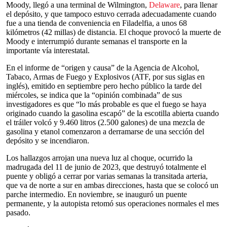
Moody, llegó a una terminal de Wilmington,
Delaware
, para llenar
el depósito, y que tampoco estuvo cerrada adecuadamente cuando
fue a una tienda de conveniencia en Filadelfia, a unos 68
kilómetros (42 millas) de distancia. El choque provocó la muerte de
Moody e interrumpió durante semanas el transporte en la
importante vía interestatal.
En el informe de “origen y causa” de la Agencia de Alcohol,
Tabaco, Armas de Fuego y Explosivos (ATF, por sus siglas en
inglés), emitido en septiembre pero hecho público la tarde del
miércoles, se indica que la “opinión combinada” de sus
investigadores es que “lo más probable es que el fuego se haya
originado cuando la gasolina escapó” de la escotilla abierta cuando
el tráiler volcó y 9.460 litros (2.500 galones) de una mezcla de
gasolina y etanol comenzaron a derramarse de una sección del
depósito y se incendiaron.
Los hallazgos arrojan una nueva luz al choque, ocurrido la
madrugada del 11 de junio de 2023, que destruyó totalmente el
puente y obligó a cerrar por varias semanas la transitada arteria,
que va de norte a sur en ambas direcciones, hasta que se colocó un
parche intermedio. En noviembre, se inauguró un puente
permanente, y la autopista retomó sus operaciones normales el mes
pasado.