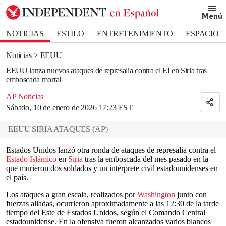
Removed from bookmarks
Menú
Close popover
Bookmark popover
NOTICIAS
ESTILO
ENTRETENIMIENTO
ESPACIO
DEPORTES
Noticias
EEUU
EEUU lanza nuevos ataques de represalia contra el EI en Siria tras
emboscada mortal
AP Noticias
Sábado, 10 de enero de 2026 17:23 EST
EEUU SIRIA ATAQUES
(
AP
)
Estados Unidos lanzó otra ronda de ataques de represalia contra el
Estado Islámico
en
Siria
tras la emboscada del mes pasado en la
que murieron dos soldados y un intérprete civil estadounidenses en
el país.
Los ataques a gran escala, realizados por
Washington
junto con
fuerzas aliadas, ocurrieron aproximadamente a las 12:30 de la tarde
tiempo del Este de Estados Unidos, según el Comando Central
estadounidense. En la ofensiva fueron alcanzados varios blancos