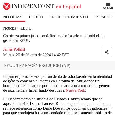
Removed from bookmarks
Menú
Close popover
Bookmark popover
NOTICIAS
ESTILO
ENTRETENIMIENTO
ESPACIO
DEPORTES
Noticias
EEUU
Comienza primer juicio por delito de odio basado en identidad de
género en EEUU
James Pollard
Martes, 20 de febrero de 2024 14:42 EST
EEUU-TRANSGÉNERO-JUICIO
(
AP
)
El primer juicio federal por un delito de odio basado en la identidad
de género comenzó el martes en Carolina del Sur, donde un
hombre enfrenta cargos por haber matado a una mujer transgénero
de raza negra y haber huido después a
Nueva York
.
El Departamento de Justicia de Estados Unidos señaló que en
agosto de 2019, Daqua Lameek Ritter atrajo a la mujer —a la que
se hace referencia como Dime Doe en los documentos judiciales—
para que condujera hasta un condado rural escasamente poblado de