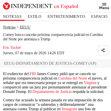
Removed from bookmarks
Menú
Close popover
Bookmark popover
NOTICIAS
ESTILO
ENTRETENIMIENTO
ESPACIO
DEPORTES
Noticias
EEUU
Comey busca cancelar próxima comparecencia judicial en Carolina
del Norte por amenaza a Trump
Eric Tucker
Jueves, 07 de mayo de 2026 14:26 EDT
EEUU-DEPARTAMENTO DE JUSTICIA-COMEY
(
AP
)
El exdirector del
FBI
James Comey pidió que se cancele su
próxima comparecencia judicial en
Carolina del Norte
el jueves, al
señalar que era innecesaria porque ya se entregó en
Virginia
y
compareció ante un juez por presuntamente amenazar al presidente
Donald Trump. El
Departamento de Justicia
respalda la solicitud.
Comey fue acusado la semana pasada en una imputación de dos
cargos de comunicar “a sabiendas y deliberadamente” una
amenaza contra Trump al publicar en
Instagram
una foto de