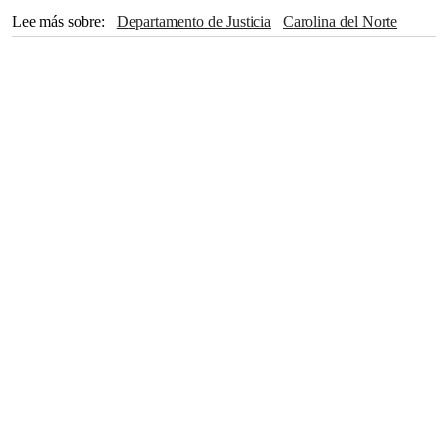
Lee más sobre
Departamento de Justicia
Carolina del Norte
Virginia
Instagram
FBI
Donald Trump
Congreso
Todd Blanche
The Associated Press