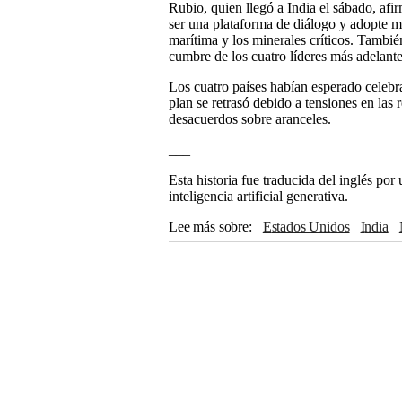
Rubio, quien llegó a India el sábado, af
ser una plataforma de diálogo y adopte 
marítima y los minerales críticos. Tambié
cumbre de los cuatro líderes más adelant
Los cuatro países habían esperado celebra
plan se retrasó debido a tensiones en las 
desacuerdos sobre aranceles.
___
Esta historia fue traducida del inglés po
inteligencia artificial generativa.
Lee más sobre
Estados Unidos
India
Washington
Donald Trump