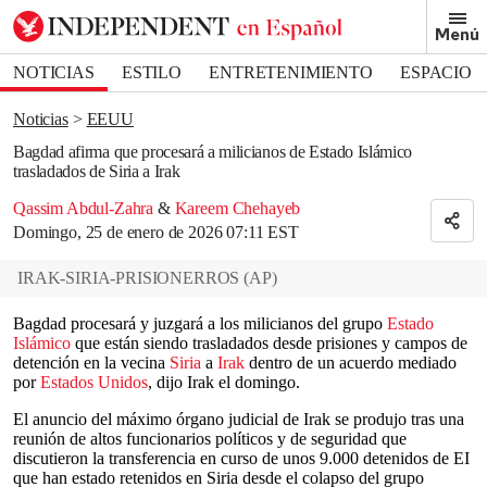
Removed from bookmarks
Menú
Close popover
Bookmark popover
NOTICIAS
ESTILO
ENTRETENIMIENTO
ESPACIO
DEPORTES
Noticias
EEUU
Bagdad afirma que procesará a milicianos de Estado Islámico
trasladados de Siria a Irak
Qassim Abdul-Zahra
&
Kareem Chehayeb
Domingo, 25 de enero de 2026 07:11 EST
IRAK-SIRIA-PRISIONERROS
(
AP
)
Bagdad procesará y juzgará a los milicianos del grupo
Estado
Islámico
que están siendo trasladados desde prisiones y campos de
detención en la vecina
Siria
a
Irak
dentro de un acuerdo mediado
por
Estados Unidos
, dijo Irak el domingo.
El anuncio del máximo órgano judicial de Irak se produjo tras una
reunión de altos funcionarios políticos y de seguridad que
discutieron la transferencia en curso de unos 9.000 detenidos de EI
que han estado retenidos en Siria desde el colapso del grupo