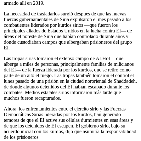
armado allí en 2019.
La necesidad de trasladarlos surgió después de que las nuevas
fuerzas gubernamentales de Siria expulsaron el mes pasado a los
combatientes liderados por kurdos sirios —que fueron los
principales aliados de Estados Unidos en la lucha contra EI— de
áreas del noreste de Siria que habían controlado durante años y
donde custodiaban campos que albergaban prisioneros del grupo
EI.
Las tropas sirias tomaron el extenso campo de Al-Hol —que
alberga a miles de personas, principalmente familias de milicianos
del EI— de la fuerza liderada por los kurdos, que se retiró como
parte de un alto el fuego. Las tropas también tomaron el control el
lunes pasado de una prisión en la ciudad nororiental de Shaddadeh,
de donde algunos detenidos del EI habían escapado durante los
combates. Medios estatales sirios informaron más tarde que
muchos fueron recapturados.
Ahora, los enfrentamientos entre el ejército sirio y las Fuerzas
Democráticas Sirias lideradas por los kurdos, han generado
temores de que el EI active sus células durmientes en esas áreas y
de que los detenidos de EI escapen. El gobierno sirio, bajo su
acuerdo inicial con los kurdos, dijo que asumiría la responsabilidad
de los prisioneros.