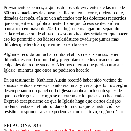
Previamente este mes, algunos de los sobrevivientes de las más de
500 reclamaciones de abuso testificaron en la corte, diciendo que,
décadas después, aún se ven afectados por los dolorosos recuerdos
que compartieron públicamente. La arquidiócesis se declaró en
bancarrota en mayo de 2020, en lugar de manejar por separado
cada reclamación de abuso. Los sobrevivientes señalaron que hacer
eso les permitió a los líderes eclesiásticos evadir preguntas más
difíciles que tendrían que enfrentar en la corte.
Algunos recordaron luchar contra el abuso de sustancias, tener
dificultades con la intimidad y preguntarse si ellos mismos eran
culpables de lo que sucedió. Algunos dijeron que perdonaron a la
Iglesia, mientras que otros no pudieron hacerlo.
En su testimonio, Kathleen Austin recordó haber sido víctima de
abusos cientos de veces cuando era niña, y ver al que lo hizo seguir
desempeñando un papel en la Iglesia católica incluso después de
que los clérigos a su cargo se enteraran de lo que estaba haciendo.
Expresó escepticismo de que la Iglesia haga que ciertos clérigos
rindan cuentas en el futuro, dado lo mucho que la institución se
resistió a responder a las experiencias que ella tuvo, según señaló.
RELACIONADOS
Jueza federal anula una orden de Trump que bloqueaba el