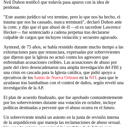
Neil Duhon testificó que todavía pasa apuros con la idea de
perdonar.
"Este asunto jurídico tal vez termine, pero lo que nos ha hecho, el
trauma que nos ha causado, nunca terminará", declaró Duhon ante
la corte, y dijo que el que abusó de él —el ex sacerdote Lawrence
Hecker— fue sentenciado a cadena perpetua tras declararse
culpable de cargos que incluyen violación y secuestro agravado.
Aymond, de 75 años, se había resistido durante mucho tiempo a las
exhortaciones para que renunciara, expresadas por sobrevivientes
que dijeron que la Iglesia no actuó contra los agresores que
enfrentaban acusaciones creíbles. Las acusaciones de abuso por
parte del clero desencadenaron una amplia investigación del FBI y
una crisis en cascada para la Iglesia católica, que pidió apoyo a
ejecutivos de los
Saints de Nueva Orleans
en la
NFL
para que le
ayudaran tras bambalinas con el control de daños, según reveló una
investigación de la AP.
El plan de acuerdo finalizado, que fue aprobado contundentemente
por los sobrevivientes durante una votación en octubre, incluye
políticas destinadas a prevenir que el abuso ocurra en el futuro.
Un sobreviviente tendrá un asiento en la junta de revisión interna
de la arquidiócesis que maneja las reclamaciones de abuso sexual.