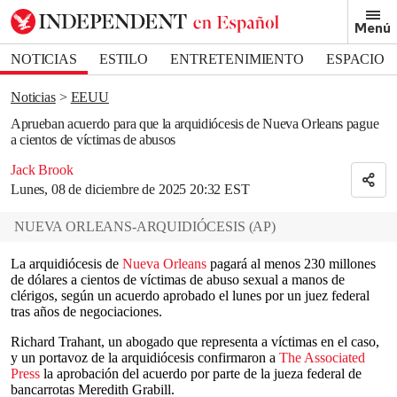
Removed from bookmarks
Menú
Close popover
Bookmark popover
NOTICIAS
ESTILO
ENTRETENIMIENTO
ESPACIO
DEPORTES
Noticias
EEUU
Aprueban acuerdo para que la arquidiócesis de Nueva Orleans pague
a cientos de víctimas de abusos
Jack Brook
Lunes, 08 de diciembre de 2025 20:32 EST
NUEVA ORLEANS-ARQUIDIÓCESIS
(
AP
)
La arquidiócesis de
Nueva Orleans
pagará al menos 230 millones
de dólares a cientos de víctimas de abuso sexual a manos de
clérigos, según un acuerdo aprobado el lunes por un juez federal
tras años de negociaciones.
Richard Trahant, un abogado que representa a víctimas en el caso,
y un portavoz de la arquidiócesis confirmaron a
The Associated
Press
la aprobación del acuerdo por parte de la jueza federal de
bancarrotas Meredith Grabill.