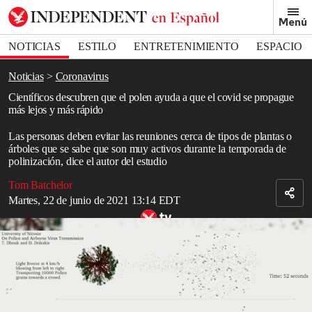
Removed from bookmarks
Menú
Close popover
Bookmark popover
NOTICIAS
ESTILO
ENTRETENIMIENTO
ESPACIO
DEPORTES
Noticias
Coronavirus
Científicos descubren que el polen ayuda a que el covid se propague
más lejos y más rápido
Las personas deben evitar las reuniones cerca de tipos de plantas o
árboles que se sabe que son muy activos durante la temporada de
polinización, dice el autor del estudio
Tom Batchelor
Martes, 22 de junio de 2021 13:14 EDT
Research indicates tree pollen facilitates covid_19 spread
Read in English
El polen de los árboles puede ayudar a que las partículas de
covid
en el aire se propaguen más rápido, lo que hace que la regla de los