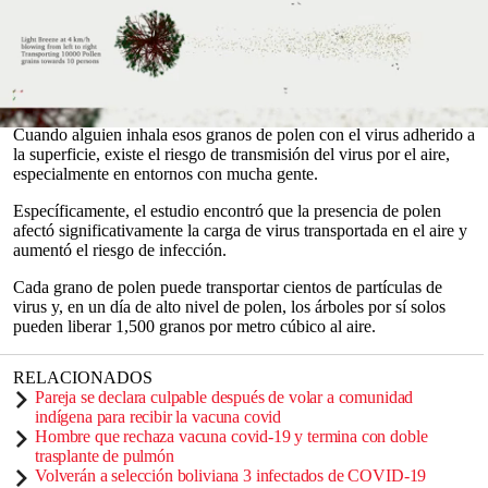
dos metros sea menos efectiva incluso en entornos al aire libre, han
dicho los científicos.
Las partículas de
virus
que quedan suspendidas en el aire después
de la tos o el estornudo de una persona infectada pueden adherirse
al polen, que se dispersa con la brisa.
0
Cuando alguien inhala esos granos de polen con el virus adherido a
seconds
la superficie, existe el riesgo de transmisión del virus por el aire,
of
especialmente en entornos con mucha gente.
0
seconds
Específicamente, el estudio encontró que la presencia de polen
afectó significativamente la carga de virus transportada en el aire y
aumentó el riesgo de infección.
Cada grano de polen puede transportar cientos de partículas de
virus y, en un día de alto nivel de polen, los árboles por sí solos
pueden liberar 1,500 granos por metro cúbico al aire.
RELACIONADOS
Pareja se declara culpable después de volar a comunidad
indígena para recibir la vacuna covid
Hombre que rechaza vacuna covid-19 y termina con doble
trasplante de pulmón
Volverán a selección boliviana 3 infectados de COVID-19