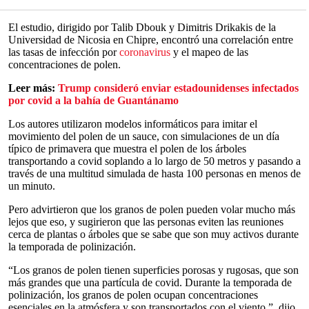
El estudio, dirigido por Talib Dbouk y Dimitris Drikakis de la
Universidad de Nicosia en Chipre, encontró una correlación entre
las tasas de infección por
coronavirus
y el mapeo de las
concentraciones de polen.
Leer más:
Trump consideró enviar estadounidenses infectados
por covid a la bahía de Guantánamo
Los autores utilizaron modelos informáticos para imitar el
movimiento del polen de un sauce, con simulaciones de un día
típico de primavera que muestra el polen de los árboles
transportando a covid soplando a lo largo de 50 metros y pasando a
través de una multitud simulada de hasta 100 personas en menos de
un minuto.
Pero advirtieron que los granos de polen pueden volar mucho más
lejos que eso, y sugirieron que las personas eviten las reuniones
cerca de plantas o árboles que se sabe que son muy activos durante
la temporada de polinización.
“Los granos de polen tienen superficies porosas y rugosas, que son
más grandes que una partícula de covid. Durante la temporada de
polinización, los granos de polen ocupan concentraciones
esenciales en la atmósfera y son transportados con el viento ”, dijo