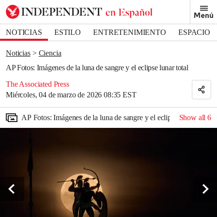
Removed from bookmarks
Menú
Close popover
Bookmark popover
NOTICIAS
ESTILO
ENTRETENIMIENTO
ESPACIO
DEPORTES
Noticias
Ciencia
AP Fotos: Imágenes de la luna de sangre y el eclipse lunar total
The Associated Press
Miércoles, 04 de marzo de 2026 08:35 EST
AP Fotos: Imágenes de la luna de sangre y el eclipse lunar total
Show all
6