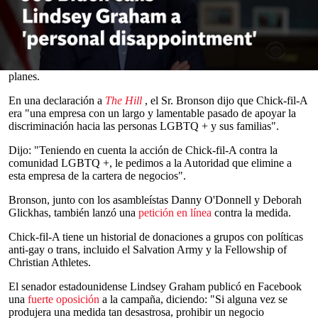
oponen al matrimonio entre personas del mismo sexo.
La Thruway Authority de Nueva York está por agregar varios
restaurantes nuevos, incluida la cadena de comida rápida Chick-fil-
A, a su lista de proveedores, pero el asambleísta Harry Bronson y
otros dos demócratas estatales han expresado su oposición a los
0
planes.
seconds
of
En una declaración a
The Hill
, el Sr. Bronson dijo que Chick-fil-A
0
era "una empresa con un largo y lamentable pasado de apoyar la
seconds
discriminación hacia las personas LGBTQ + y sus familias".
Dijo: "Teniendo en cuenta la acción de Chick-fil-A contra la
comunidad LGBTQ +, le pedimos a la Autoridad que elimine a
esta empresa de la cartera de negocios".
Bronson, junto con los asambleístas Danny O'Donnell y Deborah
Glickhas, también lanzó una
petición en línea
contra la medida.
Chick-fil-A tiene un historial de donaciones a grupos con políticas
anti-gay o trans, incluido el Salvation Army y la Fellowship of
Christian Athletes.
El senador estadounidense Lindsey Graham publicó en Facebook
una
fuerte oposición
a la campaña, diciendo: "Si alguna vez se
produjera una medida tan desastrosa, prohibir un negocio