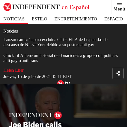
Removed from bookmarks
Menú
Close popover
Bookmark popover
NOTICIAS
ESTILO
ENTRETENIMIENTO
ESPACIO
DEPORTES
Noticias
Lanzan campaña para excluir a Chick Fil-A de las paradas de
descanso de Nueva York debido a su postura anti gay
Chick-fil-A tiene un historial de donaciones a grupos con políticas
anti-gay o anti-trans
Helen Elfer
Jueves, 15 de julio de 2021 15:11 EDT
Biden calls Lindsey Graham a 'personal disappointment'
Read in English
Un legislador de Nueva York lanzó una campaña para mantener los
restaurantes Chick-fil-A fuera de las paradas de descanso estatales,
debido al historial de donaciones de la compañía a grupos que se