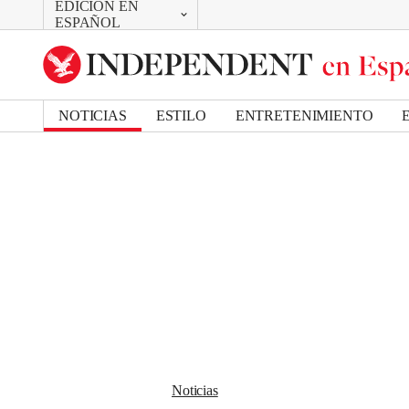
EDICIÓN EN
CAMBIAR
Removed from bookmarks
ESPAÑOL
Close popover
UK Edition
Bookmark popover
US Edition
NOTICIAS
ESTILO
ENTRETENIMIENTO
Noticias