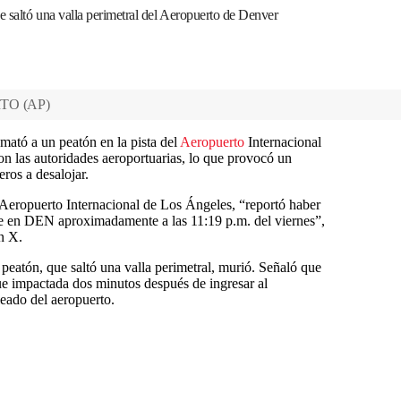
e saltó una valla perimetral del Aeropuerto de Denver
RTO
(
AP
)
 mató a un peatón en la pista del
Aeropuerto
Internacional
n las autoridades aeroportuarias, lo que provocó un
ros a desalojar.
l Aeropuerto Internacional de Los Ángeles, “reportó haber
e en DEN aproximadamente a las 11:19 p.m. del viernes”,
en X.
peatón, que saltó una valla perimetral, murió. Señaló que
fue impactada dos minutos después de ingresar al
eado del aeropuerto.