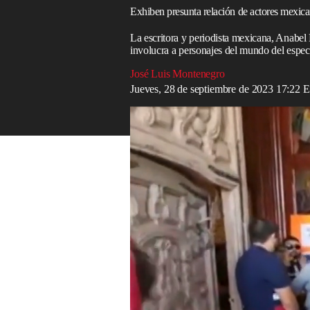
Exhiben presunta relación de actores mexican
La escritora y periodista mexicana, Anabel
involucra a personajes del mundo del espec
José Luis Montenegro
Jueves, 28 de septiembre de 2023 17:22
México-EEUU/Violencia en México
En una serie de audios, la escritora y pe
conversaciones que sostuvo con Celeste B
narcotraficante Arturo Beltrán Leyva, líde
En ellas, Celeste le confiesa a Hernández
gustaba al capo; sin embargo, detalló que
conversación, la entrevistada aseguró qu
decir, mensualmente”.
Durante la presentación de su libro
Las s
México
, Hernández exhibió las conversa
pactaron en Estados Unidos en 2022. Seg
son allegadas a los círculos mafiosos par