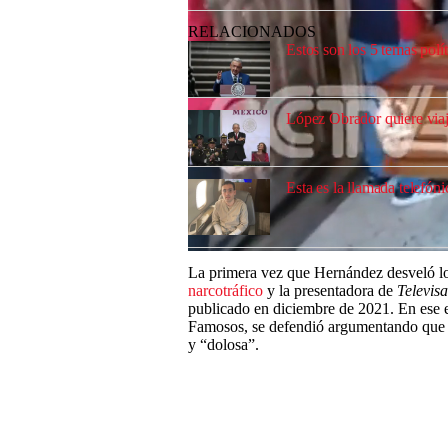
RELACIONADOS
Estos son los 5 temas pol
López Obrador quiere viaj
Esta es la llamada telefó
0
La primera vez que Hernández desveló lo
seconds
of
narcotráfico
y la presentadora de
Televisa
0
publicado en diciembre de 2021. En ese 
seconds
Volume
Famosos, se defendió argumentando que la
0%
y “dolosa”.