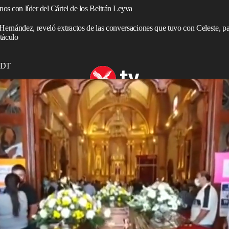
os con líder del Cártel de los Beltrán Leyva
 Hernández, reveló extractos de las conversaciones que tuvo con Celeste, p
táculo
 EDT
riodista mexicana, Anabel Hernández, hizo públicas las
eltrán Leyva, entonces pareja sentimental del
r del cártel.
 que “
Galilea Montijo
es el prototipo de mujer” que le
 “no estaba en el
top
”. En algún momento de la
e: “[Arturo] empezó a darle 200.000 dólares en nómina, es
eñoras del narco, amar en el infierno
en la Ciudad de
ciones que tuvo con Celeste durante varias reuniones que
ún la autora, Celeste“rompió el pacto” de personas que
a hablar con ella de su ‘modus vivendi’.