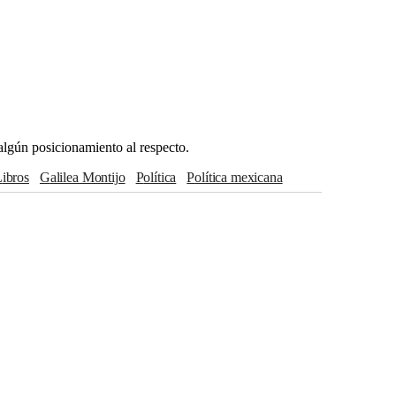
lgún posicionamiento al respecto.
libros
Galilea Montijo
Política
Política mexicana