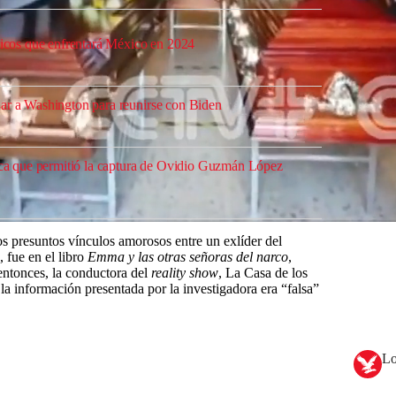
íticos que enfrentará México en 2024
ar a Washington para reunirse con Biden
nica que permitió la captura de Ovidio Guzmán López
s presuntos vínculos amorosos entre un exlíder del
, fue en el libro
Emma y las otras señoras del narco
,
entonces, la conductora del
reality show
, La Casa de los
 información presentada por la investigadora era “falsa”
Lo