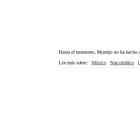
Hasta el momento, Montijo no ha hecho a
Lee más sobre
México
Narcotráfico
Delincuencia organizada