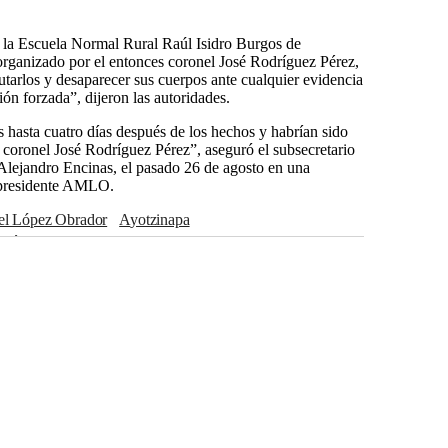
 la Escuela Normal Rural Raúl Isidro Burgos de
organizado por el entonces coronel José Rodríguez Pérez,
utarlos y desaparecer sus cuerpos ante cualquier evidencia
ión forzada”, dijeron las autoridades.
s hasta cuatro días después de los hechos y habrían sido
 coronel José Rodríguez Pérez”, aseguró el subsecretario
 Alejandro Encinas, el pasado 26 de agosto en una
l presidente AMLO.
el López Obrador
Ayotzinapa
México