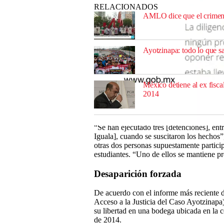
RELACIONADOS
AMLO dice que el crimen
Ayotzinapa: todo lo que sa
México detiene al ex fisca
2014
“Se han ejecutado tres [detenciones], entr
0
Iguala], cuando se suscitaron los hechos”
seconds
of
otras dos personas supuestamente particip
0
estudiantes. “Uno de ellos se mantiene p
seconds
Volume
0%
Desaparición forzada
De acuerdo con el informe más reciente
Acceso a la Justicia del Caso Ayotzinapa)
su libertad en una bodega ubicada en la 
de 2014.