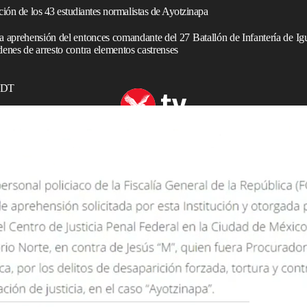
ción de los 43 estudiantes normalistas de Ayotzinapa
la aprehensión del entonces comandante del 27 Batallón de Infantería de Ig
denes de arresto contra elementos castrenses
 EDT
Murillo Karam por caso Ayotzinapa
ad de México, Ricardo Mejía Berdeja, reveló que el
nfantería de Iguala, Guerrero, José Rodríguez Pérez, fue
 la desaparición de los
43 estudiantes normalistas de
ferencia de prensa matutina del presidente de México,
)
, durante la presentación del informe “Cero Impunidad”,
ciosa para delincuentes.
cha detención, se han liberado cuatro órdenes de
o Mexicano relacionados con el caso de las noches de
4.