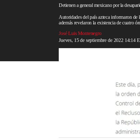
Detienen a general mexicano por la desapari
Autoridades del país azteca informaron de 
además revelaron la existencia de cuatro ór
José Luis Montenegro
Jueves, 15 de septiembre de 2022 14:14
México: prisión preventiva contra Jesús 
Esta mañana, el subsecretario de Segurid
entonces comandante del 27 Batallón de I
detenido por su presunta participación en
Ayotzinapa
.
La noticia se enmarcó en la habitual con
Andrés Manuel López Obrador (AMLO
con el que se logra prisión preventiva ofi
Mejía Berdeja comentó que, además de di
aprehensión contra elementos del Ejércit
Iguala, del 26 y 27 de septiembre de 201