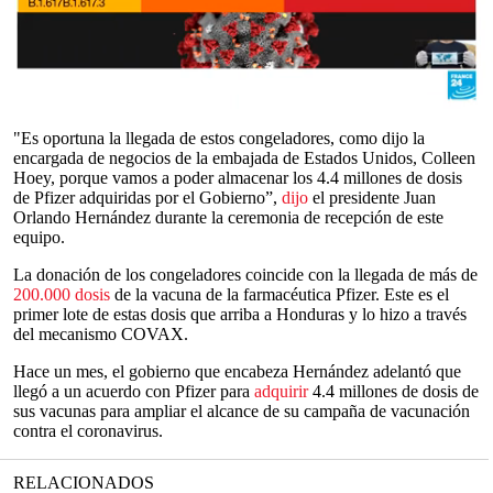
La presidencia de Honduras dio a conocer que con la llegada de
estos congeladores se podrán almacenar hasta dos millones de
dosis de la inoculación, lo que permite al país resguardar y
mantener la cadena de frío de más de cuatro millones de
inmunizaciones.
0
seconds
"Es oportuna la llegada de estos congeladores, como dijo la
of
encargada de negocios de la embajada de Estados Unidos, Colleen
0
Hoey, porque vamos a poder almacenar los 4.4 millones de dosis
seconds
de Pfizer adquiridas por el Gobierno”,
dijo
el presidente Juan
Orlando Hernández durante la ceremonia de recepción de este
equipo.
La donación de los congeladores coincide con la llegada de más de
200.000 dosis
de la vacuna de la farmacéutica Pfizer. Este es el
primer lote de estas dosis que arriba a Honduras y lo hizo a través
del mecanismo COVAX.
Hace un mes, el gobierno que encabeza Hernández adelantó que
llegó a un acuerdo con Pfizer para
adquirir
4.4 millones de dosis de
sus vacunas para ampliar el alcance de su campaña de vacunación
contra el coronavirus.
RELACIONADOS