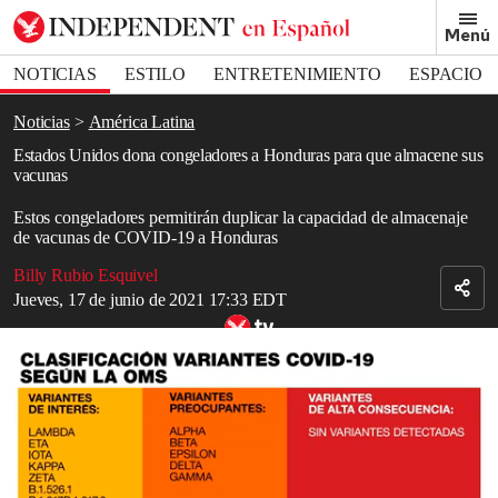
Removed from bookmarks
Menú
Close popover
Bookmark popover
NOTICIAS
ESTILO
ENTRETENIMIENTO
ESPACIO
DEPORTES
Noticias
América Latina
Estados Unidos dona congeladores a Honduras para que almacene sus
vacunas
Estos congeladores permitirán duplicar la capacidad de almacenaje
de vacunas de COVID-19 a Honduras
Billy Rubio Esquivel
Jueves, 17 de junio de 2021 17:33 EDT
Lo que se conoce sobre Lambda, una de las “variantes de interés”
del COVID-19
A más de una semana de que
Kamala Harris
se
comprometiera a
ayudar
a
Centroamérica
,
Estados Unidos
donó cinco congeladores
a
Honduras
, lo que permitirá ampliar su capacidad de
almacenamiento de las vacunas de
COVID-19
.