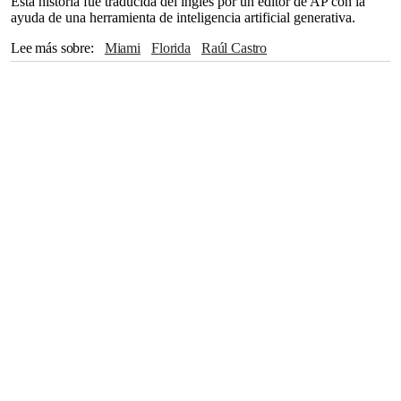
Esta historia fue traducida del inglés por un editor de AP con la
ayuda de una herramienta de inteligencia artificial generativa.
Lee más sobre
Miami
Florida
Raúl Castro
The Associated Press
Donald Trump
Departamento de Justicia
CBS
Irán
CIA
Marco Rubio
Miguel Díaz-Canel
Fidel Castro