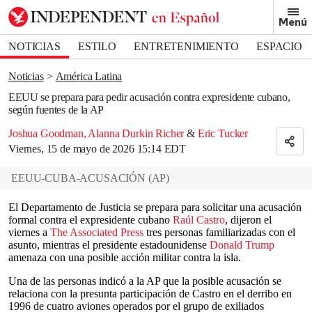
Removed from bookmarks
Menú
Close popover
Bookmark popover
NOTICIAS
ESTILO
ENTRETENIMIENTO
ESPACIO
DEPORTES
Noticias
América Latina
EEUU se prepara para pedir acusación contra expresidente cubano,
según fuentes de la AP
Joshua Goodman
,
Alanna Durkin Richer
&
Eric Tucker
Viernes, 15 de mayo de 2026 15:14 EDT
EEUU-CUBA-ACUSACIÓN
(
AP
)
El Departamento de Justicia se prepara para solicitar una acusación
formal contra el expresidente cubano
Raúl Castro
, dijeron el
viernes a
The Associated Press
tres personas familiarizadas con el
asunto, mientras el presidente estadounidense
Donald Trump
amenaza con una posible acción militar contra la isla.
Una de las personas indicó a la AP que la posible acusación se
relaciona con la presunta participación de Castro en el derribo en
1996 de cuatro aviones operados por el grupo de exiliados