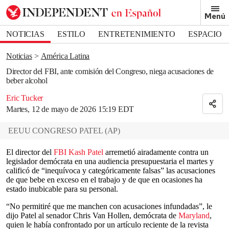
Removed from bookmarks
Menú
Close popover
Bookmark popover
NOTICIAS
ESTILO
ENTRETENIMIENTO
ESPACIO
DEPORTES
Noticias
América Latina
Director del FBI, ante comisión del Congreso, niega acusaciones de
beber alcohol
Eric Tucker
Martes, 12 de mayo de 2026 15:19 EDT
EEUU CONGRESO PATEL
(
AP
)
El director del
FBI
Kash Patel
arremetió airadamente contra un
legislador demócrata en una audiencia presupuestaria el martes y
calificó de “inequívoca y categóricamente falsas” las acusaciones
de que bebe en exceso en el trabajo y de que en ocasiones ha
estado inubicable para su personal.
“No permitiré que me manchen con acusaciones infundadas”, le
dijo Patel al senador Chris Van Hollen, demócrata de
Maryland
,
quien le había confrontado por un artículo reciente de la revista