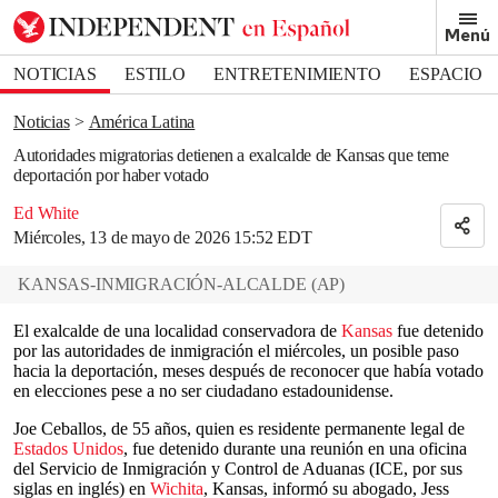
Removed from bookmarks
Menú
Close popover
Bookmark popover
NOTICIAS
ESTILO
ENTRETENIMIENTO
ESPACIO
DEPORTES
Noticias
América Latina
Autoridades migratorias detienen a exalcalde de Kansas que teme
deportación por haber votado
Ed White
Miércoles, 13 de mayo de 2026 15:52 EDT
KANSAS-INMIGRACIÓN-ALCALDE
(
AP
)
El exalcalde de una localidad conservadora de
Kansas
fue detenido
por las autoridades de inmigración el miércoles, un posible paso
hacia la deportación, meses después de reconocer que había votado
en elecciones pese a no ser ciudadano estadounidense.
Joe Ceballos, de 55 años, quien es residente permanente legal de
Estados Unidos
, fue detenido durante una reunión en una oficina
del Servicio de Inmigración y Control de Aduanas (ICE, por sus
siglas en inglés) en
Wichita
, Kansas, informó su abogado, Jess