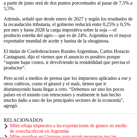
a partir de junio será de dos puntos porcentuales al pasar de 7,5% a
5,5%.
Además, señaló que desde enero de 2027 y según los resultados de
la recaudación tributaria, el gobierno reducirá entre 0,25% y 0,5%
por mes y hasta 2028 la carga impositiva sobre la soja —el
producto estrella del agro— que es de 24%. Argentina es el mayor
exportador mundial de aceite y harina de la oleaginosa.
El titular de Confederaciones Rurales Argentinas, Carlos Horacio
Castagnani, dijo el viernes que el anuncio es positivo porque
“supone bajar costos, ir devolviendo la rentabilidad que precisa el
productor”.
Pero acotó a medios de prensa que los impuestos aplicados a ese y
otros cultivos, como el girasol y el maíz, tienen que ir
disminuyendo hasta llegar a cero. “Debemos ser uno los pocos
países en el mundo con retenciones y realmente le han hecho
mucho daño a uno de los principales sectores de la economía”,
agregó.
RELACIONADOS
Milei rebaja impuestos a las exportaciones de granos en medio
de cosecha rércod en Argentina
Miles marchan en Uruguay para exigir respuestas por los