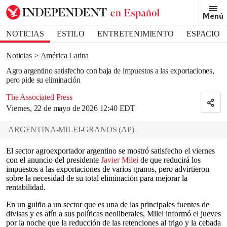
Removed from bookmarks
Menú
Close popover
Bookmark popover
NOTICIAS
ESTILO
ENTRETENIMIENTO
ESPACIO
DEPORTES
Noticias
América Latina
Agro argentino satisfecho con baja de impuestos a las exportaciones,
pero pide su eliminación
The Associated Press
Viernes, 22 de mayo de 2026 12:40 EDT
ARGENTINA-MILEI-GRANOS
(
AP
)
El sector agroexportador argentino se mostró satisfecho el viernes
con el anuncio del presidente
Javier Milei
de que reducirá los
impuestos a las exportaciones de varios granos, pero advirtieron
sobre la necesidad de su total eliminación para mejorar la
rentabilidad.
En un guiño a un sector que es una de las principales fuentes de
divisas y es afín a sus políticas neoliberales, Milei informó el jueves
por la noche que la reducción de las retenciones al trigo y la cebada