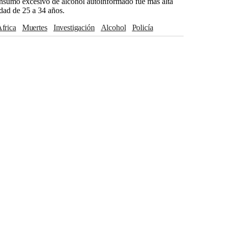
nsumo excesivo de alcohol autoinformado fue más alta
dad de 25 a 34 años.
África
Muertes
Investigación
alcohol
Policía