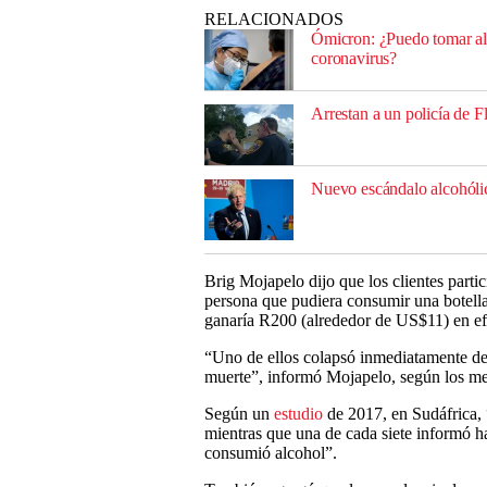
RELACIONADOS
Ómicron: ¿Puedo tomar alc
coronavirus?
Arrestan a un policía de F
Nuevo escándalo alcohólic
Brig Mojapelo dijo que los clientes parti
persona que pudiera consumir una botella
ganaría R200 (alrededor de US$11) en ef
“Uno de ellos colapsó inmediatamente desp
muerte”, informó Mojapelo, según los me
Según un
estudio
de 2017, en Sudáfrica, 
mientras que una de cada siete informó h
consumió alcohol”.