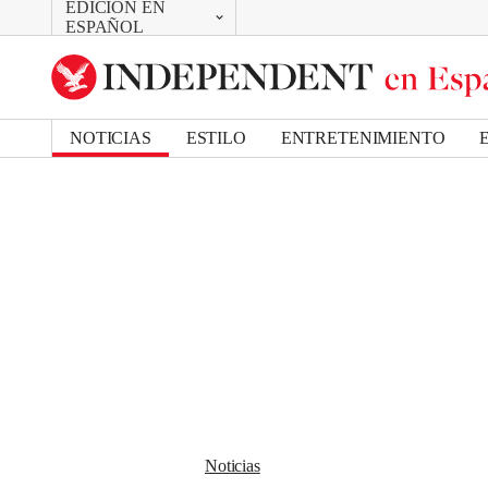
EDICIÓN EN
CAMBIAR
Removed from bookmarks
ESPAÑOL
Close popover
UK Edition
Bookmark popover
US Edition
NOTICIAS
ESTILO
ENTRETENIMIENTO
Noticias