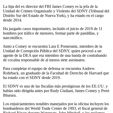
La hija del ex director del FBI James Comey es la jefa de la
Unidad de Crimen Organizado y Violento del SDNY (Tribunal del
Distrito Sur del Estado de Nueva York), y ha estado en el cargo
desde 2014.
Ha juzgado casos importantes, incluido el juicio de 2019 de 11
hombres por tráfico de menores, formar parte de pandillas, y
narcotráfico.
Junto a Comey se encuentra Lara E Pomerantz, miembro de la
Unidad de Corrupción Pública del SDNY, quien procesó a un
agente de la DEA que era miembro de una banda de contrabando
de cocaína responsable de al menos siete asesinatos.
Para completar el equipo de defensa se encuentra Andrew
Rohrback, un graduado de la Facultad de Derecho de Harvard que
ha estado con el SDNY desde 2019.
El SDNY es una de las fiscalías más prestigiosas de los EE.UU. y
habías sido dirigida antes por Rudy Giuliani, James Comey y Preet
Bharara.
Los enjuiciamientos notables manejados por la oficina incluyen los
bombarderos del World Trade Center de 1993, el fiscal general de
Richard Nixon durante Watergate, John Mitchell, y los reclamos