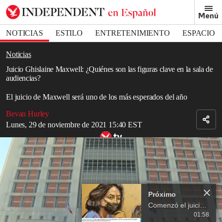
Removed from bookmarks
Menú
Close popover
Bookmark popover
NOTICIAS
ESTILO
ENTRETENIMIENTO
ESPACIO
DEPORTES
Noticias
Juicio Ghislaine Maxwell: ¿Quiénes son las figuras clave en la sala de
audiencias?
El juicio de Maxwell será uno de los más esperados del año
Bevan Hurley
Lunes, 29 de noviembre de 2021 15:40 EST
Comienza el juicio de Ghislaine Maxwell, acusada de ayudar a
Jeffrey Epstein en tráfico sexual
Read in English
Próximo
Después de casi 17 meses en la cárcel, Ghislaine Maxwell por fin
aparecerá en la corte a medida que su juicio por tráfico sexual de
Comenzó el juicio contra Ghislaine Maxwell, acusada de tráfico sexual en caso Epstein
menores de edad se pone en marcha en la corte federal de
01:58