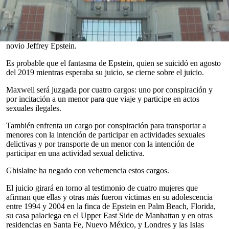
Manhattan el lunes.
Después de meses de audiencias previas al juicio, los fiscales
presentarán sus argumentos iniciales sobre cómo Maxwell
presuntamente reclutó y corrompió a niñas en nombre de su ex
0
novio Jeffrey Epstein.
seconds
of
Es probable que el fantasma de Epstein, quien se suicidó en agosto
0
del 2019 mientras esperaba su juicio, se cierne sobre el juicio.
seconds
Maxwell será juzgada por cuatro cargos: uno por conspiración y
por incitación a un menor para que viaje y participe en actos
sexuales ilegales.
También enfrenta un cargo por conspiración para transportar a
menores con la intención de participar en actividades sexuales
delictivas y por transporte de un menor con la intención de
participar en una actividad sexual delictiva.
Ghislaine ha negado con vehemencia estos cargos.
El juicio girará en torno al testimonio de cuatro mujeres que
afirman que ellas y otras más fueron víctimas en su adolescencia
entre 1994 y 2004 en la finca de Epstein en Palm Beach, Florida,
su casa palaciega en el Upper East Side de Manhattan y en otras
residencias en Santa Fe, Nuevo México, y Londres y las Islas