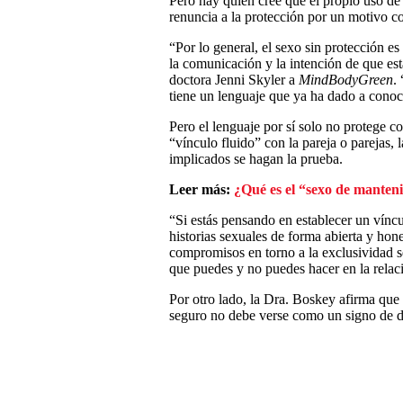
Pero hay quien cree que el propio uso de 
renuncia a la protección por un motivo c
“Por lo general, el sexo sin protección es
la comunicación y la intención de que es
doctora Jenni Skyler a
MindBodyGreen
.
tiene un lenguaje que ya ha dado a conoc
Pero el lenguaje por sí solo no protege co
“vínculo fluido” con la pareja o parejas,
implicados se hagan la prueba.
Leer más:
¿Qué es el “sexo de manteni
“Si estás pensando en establecer un víncu
historias sexuales de forma abierta y ho
compromisos en torno a la exclusividad sex
que puedes y no puedes hacer en la relac
Por otro lado, la Dra. Boskey afirma que r
seguro no debe verse como un signo de d