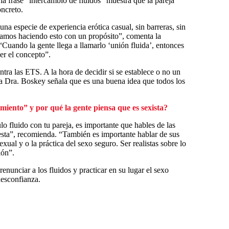
la frase “intercambio de fluidos” muestra que la pareja
oncreto.
 una especie de experiencia erótica casual, sin barreras, sin
tamos haciendo esto con un propósito”, comenta la
 “Cuando la gente llega a llamarlo ‘unión fluida’, entonces
er el concepto”.
ntra las ETS. A la hora de decidir si se establece o no un
 la Dra. Boskey señala que es una buena idea que todos los
miento” y por qué la gente piensa que es sexista?
lo fluido con tu pareja, es importante que hables de las
nesta”, recomienda. “También es importante hablar de sus
ual y o la práctica del sexo seguro. Ser realistas sobre lo
ión”.
enunciar a los fluidos y practicar en su lugar el sexo
esconfianza.