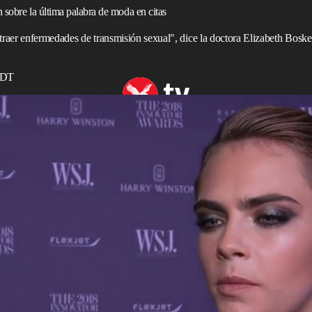
n sobre la última palabra de moda en citas
ntraer enfermedades de transmisión sexual", dice la doctora Elizabeth Bosk
 EDT
 perdió la virginidad
mente nuevo para referirse al
sexo
sin protección, pero los
os riesgos de siempre.
 mantienen relaciones sexuales de forma deliberada y
eras, a veces con el propósito de lograr una mayor
dicen que ese tipo de intencionalidad no protege contra
puede poner a la pareja en riesgo de contraer ETS”,
eryWellHealth
. “Esto es especialmente cierto si sus
as. No todos los médicos hacen pruebas para todas las
, por lo que las pruebas pueden dar una falsa sensación de