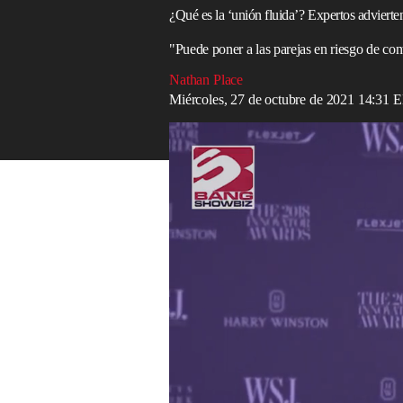
¿Qué es la ‘unión fluida’? Expertos advierte
"Puede poner a las parejas en riesgo de co
Nathan Place
Miércoles, 27 de octubre de 2021 14:31
Cara Delevingne revela la edad con la que
La “Unión fluida” es un término relativa
expertos advierten que conlleva los mism
La frase se refiere a cuando las personas
consciente sin preservativos ni otras barr
intimidad de conexión. Pero los médicos 
las
enfermedades
de transmisión
sexual
.
“Es importante saber que la unión fluida 
escribe la doctora Elizabeth Boskey en
V
pruebas previas de ETS no son exhaustiv
ETS, pero no todos se dan cuenta de ello
seguridad.”