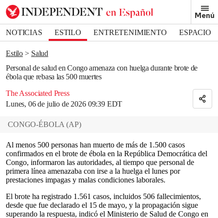
Removed from bookmarks
Menú
Close popover
Bookmark popover
NOTICIAS
ESTILO
ENTRETENIMIENTO
ESPACIO
DEPORTES
Estilo
Salud
Personal de salud en Congo amenaza con huelga durante brote de
ébola que rebasa las 500 muertes
The Associated Press
Lunes, 06 de julio de 2026 09:39 EDT
CONGO-ÉBOLA
(
AP
)
Al menos 500 personas han muerto de más de 1.500 casos
confirmados en el brote de ébola en la República Democrática del
Congo, informaron las autoridades, al tiempo que personal de
primera línea amenazaba con irse a la huelga el lunes por
prestaciones impagas y malas condiciones laborales.
El brote ha registrado 1.561 casos, incluidos 506 fallecimientos,
desde que fue declarado el 15 de mayo, y la propagación sigue
superando la respuesta, indicó el Ministerio de Salud de Congo en