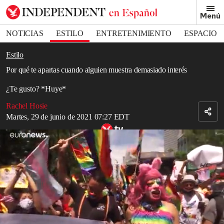
Removed from bookmarks
Menú
Close popover
Bookmark popover
NOTICIAS
ESTILO
ENTRETENIMIENTO
ESPACIO
DEPORTES
Estilo
Por qué te apartas cuando alguien muestra demasiado interés
¿Te gusto? *Huye*
Rachel Hosie
Martes, 29 de junio de 2021 07:27 EDT
Miles de personas inundan de colores Ciudad de México en la
Marcha del Orgullo LGTBI
Read in English
Es lo peor, ¿verdad?
Te lo estás pasando muy bien conociendo a un chico o a una chica,
hay un flirteo excitante, corazones que se tambalean cuando te
mandan mensajes y quizás un toque de hacerse el duro (Dios no