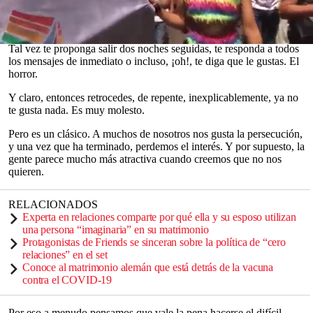
quiera que pongas las cartas sobre la mesa).
Pero luego. Entonces la persona se vuelve demasiado entusiasta.
0
Tal vez te proponga salir dos noches seguidas, te responda a todos
seconds
los mensajes de inmediato o incluso, ¡oh!, te diga que le gustas. El
of
horror.
0
seconds
Y claro, entonces retrocedes, de repente, inexplicablemente, ya no
te gusta nada. Es muy molesto.
Pero es un clásico. A muchos de nosotros nos gusta la persecución,
y una vez que ha terminado, perdemos el interés. Y por supuesto, la
gente parece mucho más atractiva cuando creemos que no nos
quieren.
RELACIONADOS
Experta en relaciones comparte por qué ella y su esposo utilizan
una persona “imaginaria” en su matrimonio
Protagonistas de Friends se sinceran sobre la política de “cero
relaciones” en el set
Conoce al matrimonio alemán que está detrás de la vacuna
contra el COVID-19
Por eso a menudo pensamos que vale la pena hacerse el difícil.