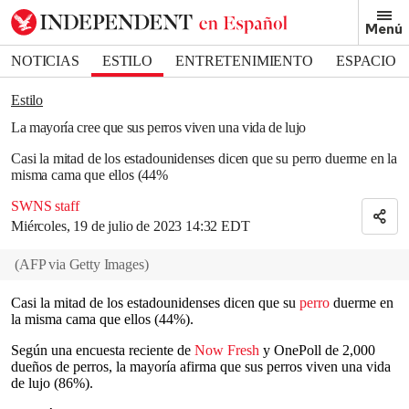
Removed from bookmarks
Menú
Close popover
Bookmark popover
NOTICIAS
ESTILO
ENTRETENIMIENTO
ESPACIO
DEPORTES
Estilo
La mayoría cree que sus perros viven una vida de lujo
Casi la mitad de los estadounidenses dicen que su perro duerme en la
misma cama que ellos (44%
SWNS staff
Miércoles, 19 de julio de 2023 14:32 EDT
(
AFP via Getty Images
)
Casi la mitad de los estadounidenses dicen que su
perro
duerme en
la misma cama que ellos (44%).
Según una encuesta reciente de
Now Fresh
y OnePoll de 2,000
dueños de perros, la mayoría afirma que sus perros viven una vida
de lujo (86%).