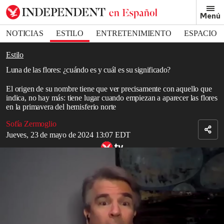
Removed from bookmarks
Menú
Close popover
Bookmark popover
NOTICIAS
ESTILO
ENTRETENIMIENTO
ESPACIO
DEPORTES
Estilo
Luna de las flores: ¿cuándo es y cuál es su significado?
El origen de su nombre tiene que ver precisamente con aquello que
indica, no hay más: tiene lugar cuando empiezan a aparecer las flores
en la primavera del hemisferio norte
Sofía Zermoglio
Jueves, 23 de mayo de 2024 13:07 EDT
El espectáculo de la superluna de sangre
Luna
de las flores, el nombre tradicional de la luna llena de mayo,
ocurrirá el 23 de mayo.
El origen de su nombre tiene que ver precisamente con aquello que
indica, no hay más: tiene lugar cuando empiezan a aparecer las