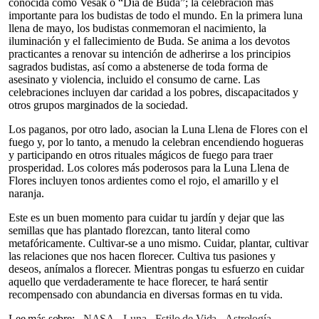
conocida como Vesak o “Día de Buda”; la celebración más
importante para los budistas de todo el mundo. En la primera luna
llena de mayo, los budistas conmemoran el nacimiento, la
iluminación y el fallecimiento de Buda. Se anima a los devotos
practicantes a renovar su intención de adherirse a los principios
sagrados budistas, así como a abstenerse de toda forma de
asesinato y violencia, incluido el consumo de carne. Las
celebraciones incluyen dar caridad a los pobres, discapacitados y
otros grupos marginados de la sociedad.
Los paganos, por otro lado, asocian la Luna Llena de Flores con el
fuego y, por lo tanto, a menudo la celebran encendiendo hogueras
y participando en otros rituales mágicos de fuego para traer
prosperidad. Los colores más poderosos para la Luna Llena de
Flores incluyen tonos ardientes como el rojo, el amarillo y el
naranja.
Este es un buen momento para cuidar tu jardín y dejar que las
semillas que has plantado florezcan, tanto literal como
metafóricamente. Cultivar-se a uno mismo. Cuidar, plantar, cultivar
las relaciones que nos hacen florecer. Cultiva tus pasiones y
deseos, anímalos a florecer. Mientras pongas tu esfuerzo en cuidar
aquello que verdaderamente te hace florecer, te hará sentir
recompensado con abundancia en diversas formas en tu vida.
Lee más sobre
NASA
Luna
Estilo de Vida
astrología