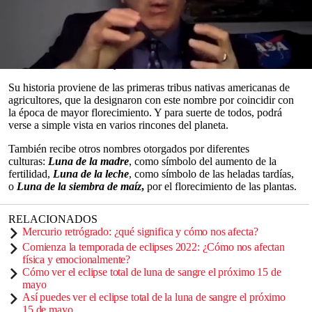
flores en la primavera del hemisferio norte. Mayo es conocido por
ser el momento del año en el que las temperaturas suben y una gran
variedad de flores brotan por completo, haciendo que el entorno
estalle en un derroche de color. Será, además, una ocasión especial,
pues que coincida una superluna y un eclipse lunar total solo
acontece cada dos años y medio.
0
seconds
Su historia proviene de las primeras tribus nativas americanas de
of
agricultores, que la designaron con este nombre por coincidir con
0
la época de mayor florecimiento. Y para suerte de todos, podrá
seconds
verse a simple vista en varios rincones del planeta.
También recibe otros nombres otorgados por diferentes
culturas:
Luna de la madre
, como símbolo del aumento de la
fertilidad,
Luna de la leche
, como símbolo de las heladas tardías,
o
Luna de la siembra de maíz
,
por el florecimiento de las plantas.
RELACIONADOS
Mercurio retrógrado: ¿qué significa y cómo nos afecta?
Comienza la temporada de eclipses 2022: ¿Cómo nos afectan
física y emocionalmente?
Cómo ver el eclipse total de luna de sangre el próximo 15 de
mayo
Así puedes ver el eclipse total de la luna de sangre el próximo
15 de mayo